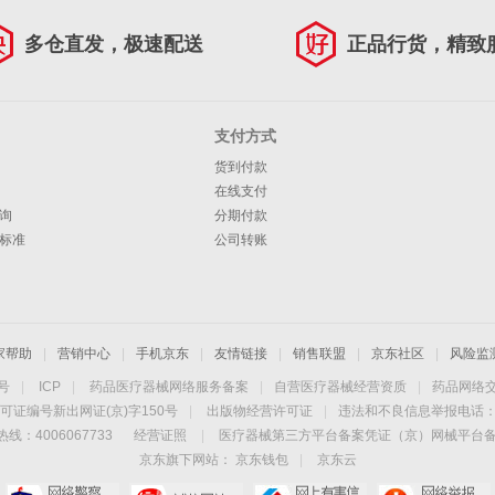
多仓直发，极速配送
正品行货，精致
支付方式
货到付款
在线支付
询
分期付款
标准
公司转账
家帮助
|
营销中心
|
手机京东
|
友情链接
|
销售联盟
|
京东社区
|
风险监
4号
|
ICP
|
药品医疗器械网络服务备案
|
自营医疗器械经营资质
|
药品网络
可证编号新出网证(京)字150号
|
出版物经营许可证
|
违法和不良信息举报电话：40
线：4006067733
经营证照
|
医疗器械第三方平台备案凭证（京）网械平台备字（
京东旗下网站：
京东钱包
|
京东云