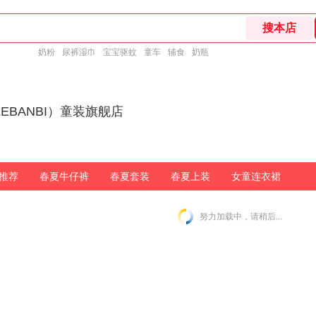
奶粉
尿裤湿巾
宝宝驱蚊
童车
辅食
奶瓶
EBANBI）童装旗舰店
推荐
春夏牛仔裤
春夏套装
春夏上装
女童连衣裙
努力加载中，请稍后...