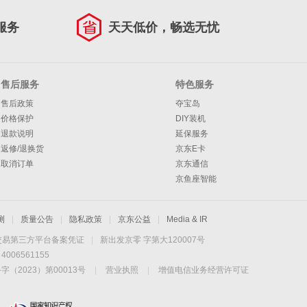
服务
天天低价，畅选无忧
售后服务
特色服务
售后政策
夺宝岛
价格保护
DIY装机
退款说明
延保服务
返修/退换货
京东E卡
取消订单
京东通信
京鱼座智能
测
|
质量公告
|
隐私政策
|
京东公益
|
Media & IR
交易第三方平台备案凭证
|
新出发京零 字第大120007号
06561155
2023）第00013号
|
营业执照
|
增值电信业务经营许可证