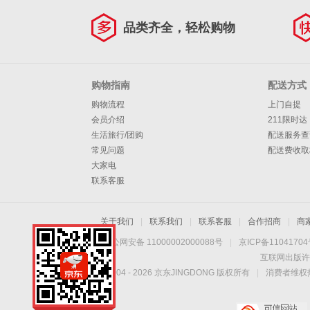
品类齐全，轻松购物
购物指南
配送方式
购物流程
上门自提
会员介绍
211限时达
生活旅行/团购
配送服务查
常见问题
配送费收取
大家电
联系客服
关于我们
|
联系我们
|
联系客服
|
合作招商
|
商
京公网安备 11000002000088号
|
京ICP备1104170
互联网出版许
Copyright © 2004 -
2026
京东JINGDONG 版权所有
|
消费者维权热
手机扫一扫，劲爆优