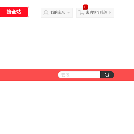
0
我的京东
去购物车结算