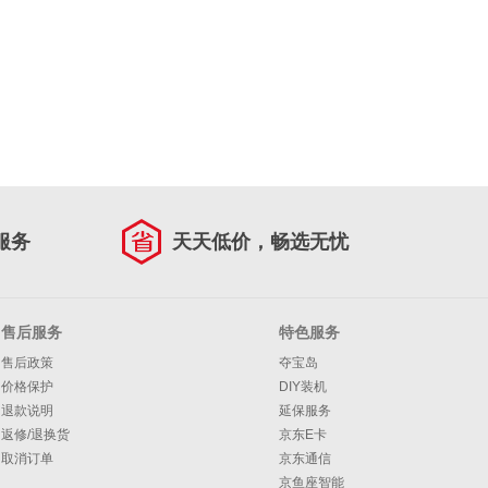
服务
天天低价，畅选无忧
售后服务
特色服务
售后政策
夺宝岛
价格保护
DIY装机
退款说明
延保服务
返修/退换货
京东E卡
取消订单
京东通信
京鱼座智能