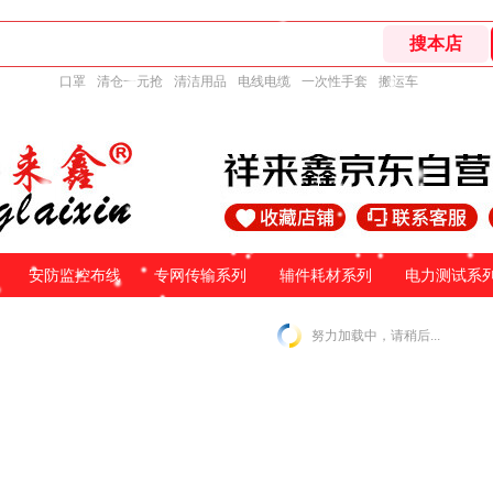
口罩
清仓一元抢
清洁用品
电线电缆
一次性手套
搬运车
安防监控布线
专网传输系列
辅件耗材系列
电力测试系
努力加载中，请稍后...