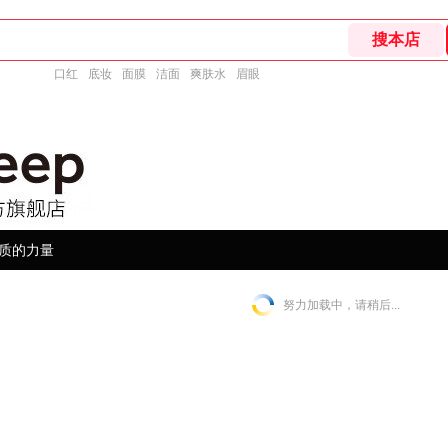
口红
底妆
面膜
洁面
爽肤水
眉眼
质的力量
努力加载中，请稍后...