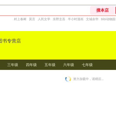
村上春树
莫言
人民文学
东野圭吾
半小时漫画
文城余华
bibi动物园
图书专营店
三年级
四年级
五年级
六年级
七年级
努力加载中，请稍后...