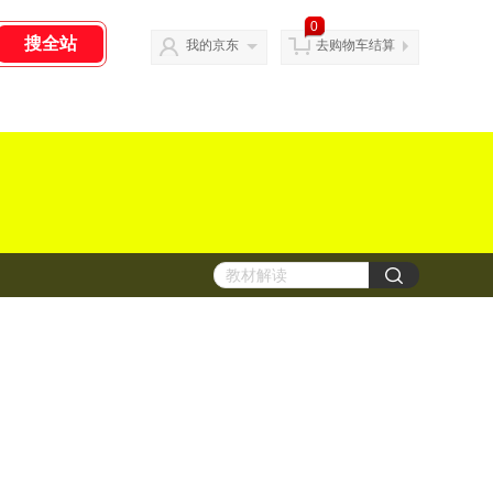
0
我的京东
去购物车结算