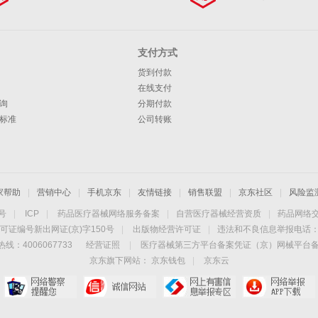
支付方式
货到付款
在线支付
询
分期付款
标准
公司转账
家帮助
|
营销中心
|
手机京东
|
友情链接
|
销售联盟
|
京东社区
|
风险监
4号
|
ICP
|
药品医疗器械网络服务备案
|
自营医疗器械经营资质
|
药品网络
可证编号新出网证(京)字150号
|
出版物经营许可证
|
违法和不良信息举报电话：40
线：4006067733
经营证照
|
医疗器械第三方平台备案凭证（京）网械平台备字（
京东旗下网站：
京东钱包
|
京东云