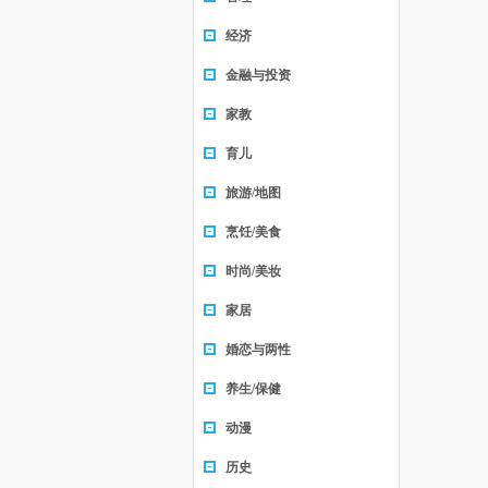
经济
金融与投资
家教
育儿
旅游/地图
烹饪/美食
时尚/美妆
家居
婚恋与两性
养生/保健
动漫
历史