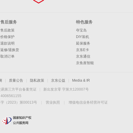
售后服务
特色服务
售后政策
夺宝岛
价格保护
DIY装机
退款说明
延保服务
返修/退换货
京东E卡
取消订单
京东通信
京鱼座智能
测
|
质量公告
|
隐私政策
|
京东公益
|
Media & IR
交易第三方平台备案凭证
|
新出发京零 字第大120007号
06561155
2023）第00013号
|
营业执照
|
增值电信业务经营许可证