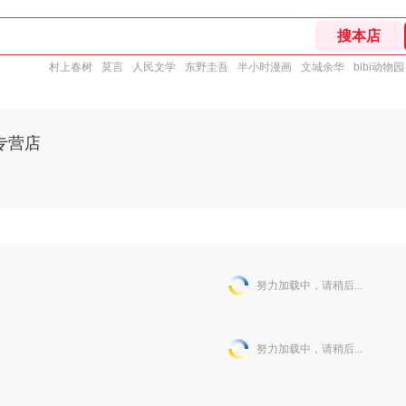
村上春树
莫言
人民文学
东野圭吾
半小时漫画
文城余华
bibi动物园
专营店
努力加载中，请稍后...
努力加载中，请稍后...