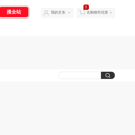
0
我的京东
去购物车结算