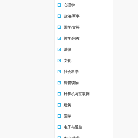
心理学
政治/军事
国学/古籍
哲学/宗教
法律
文化
社会科学
科普读物
计算机与互联网
建筑
医学
电子与通信