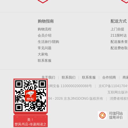
购物指南
配送方式
购物流程
上门自提
会员介绍
211限时达
生活旅行/团购
配送服务查
常见问题
配送费收取
大家电
联系客服
关于我们
|
联系我们
|
联系客服
|
合作招商
|
商
京公网安备 11000002000088号
|
京ICP备1104170
互联网出版许
Copyright © 2004 -
2026
京东JINGDONG 版权所有
|
消费者维权热
楚风书店-传递阅读之
美！
楚风书店-传递阅读之
美！