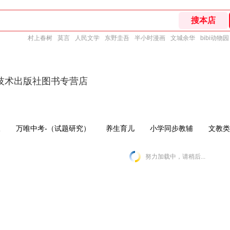
村上春树
莫言
人民文学
东野圭吾
半小时漫画
文城余华
bibi动物园
技术出版社图书专营店
三
万唯中考-（试题研究）
养生育儿
小学同步教辅
文教类
努力加载中，请稍后...