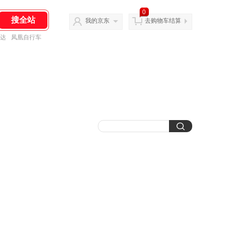
0
我的京东
去购物车结算
达
凤凰自行车