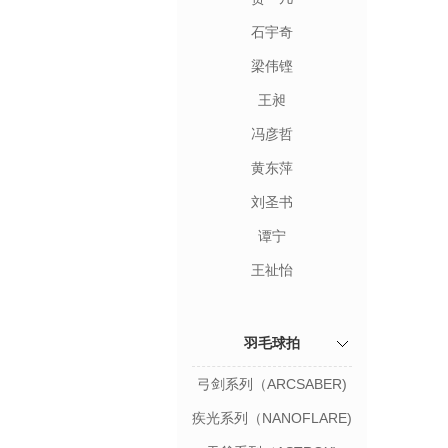
石宇奇
梁伟铿
王昶
冯彦哲
黄东萍
刘圣书
谭宁
王祉怡
羽毛球拍
弓剑系列（ARCSABER)
疾光系列（NANOFLARE)