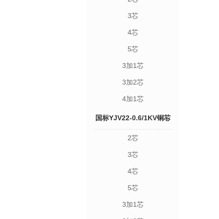
3芯
4芯
5芯
3加1芯
3加2芯
4加1芯
国标YJV22-0.6/1KV铜芯
2芯
3芯
4芯
5芯
3加1芯