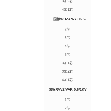
3加2芯
4加1芯
国标WDZAN-YJY-
2芯
0.6/1KV铜芯
3芯
4芯
5芯
3加1芯
3加2芯
4加1芯
国标RVVZ/VVR-0.6/1KV
1芯
铜芯
2芯