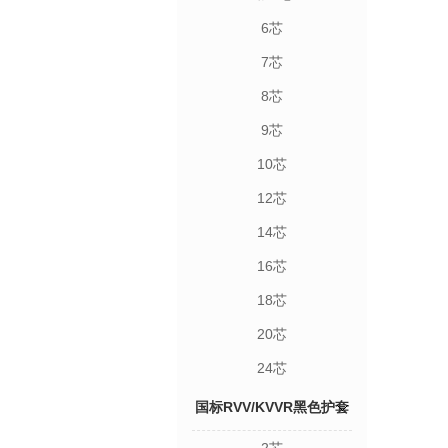
6芯
7芯
8芯
9芯
10芯
12芯
14芯
16芯
18芯
20芯
24芯
国标RVV/KVVR黑色护套