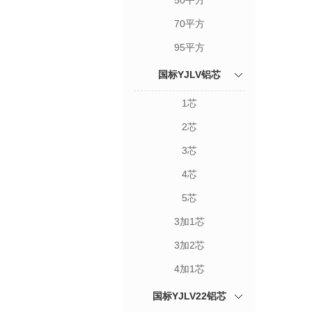
50平方
70平方
95平方
国标YJLV铝芯
1芯
2芯
3芯
4芯
5芯
3加1芯
3加2芯
4加1芯
国标YJLV22铝芯