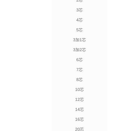
2芯
3芯
4芯
5芯
3加1芯
3加2芯
6芯
7芯
8芯
10芯
12芯
14芯
16芯
20芯