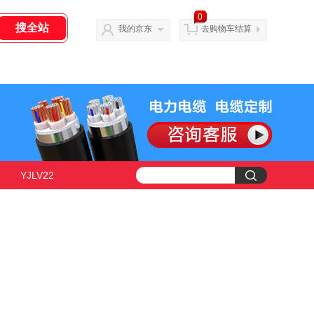
0
我的京东
去购物车结算
YJLV22