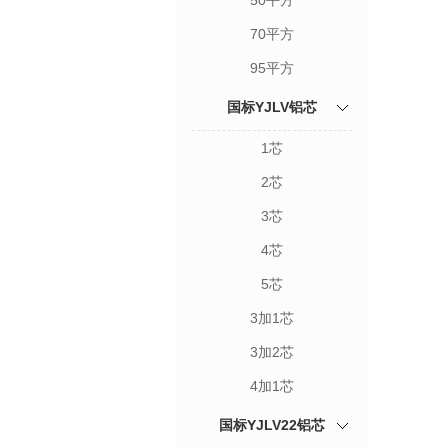
50平方
70平方
95平方
国标YJLV铝芯
1芯
2芯
3芯
4芯
5芯
3加1芯
3加2芯
4加1芯
国标YJLV22铝芯