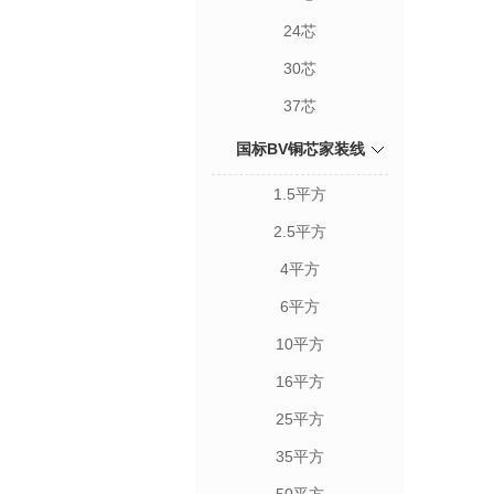
24芯
30芯
37芯
国标BV铜芯家装线
1.5平方
2.5平方
4平方
6平方
10平方
16平方
25平方
35平方