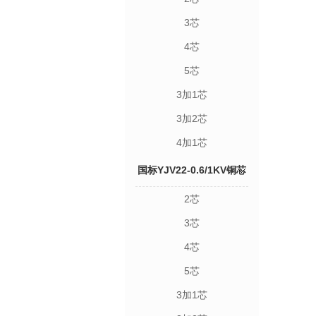
3芯
4芯
5芯
3加1芯
3加2芯
4加1芯
国标YJV22-0.6/1KV铜芯
2芯
3芯
4芯
5芯
3加1芯