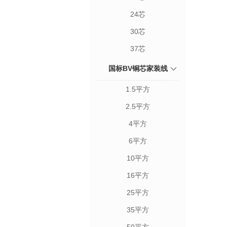
24芯
30芯
37芯
国标BV铜芯家装线
1.5平方
2.5平方
4平方
6平方
10平方
16平方
25平方
35平方