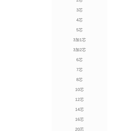
2芯
3芯
4芯
5芯
3加1芯
3加2芯
6芯
7芯
8芯
10芯
12芯
14芯
16芯
20芯