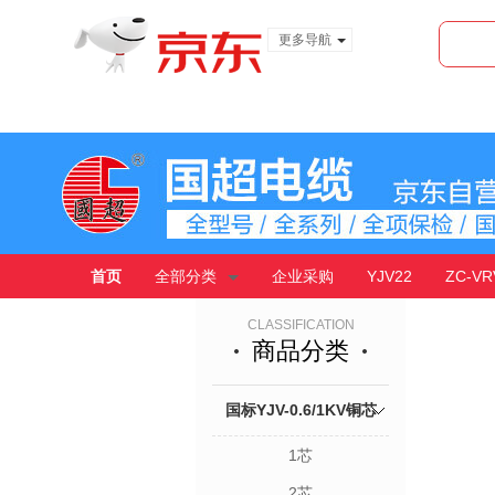
更多导航
服装城
食品
金融
首页
全部分类
企业采购
YJV22
ZC-VR
CLASSIFICATION
商品分类
国标YJV-0.6/1KV铜芯
1芯
2芯