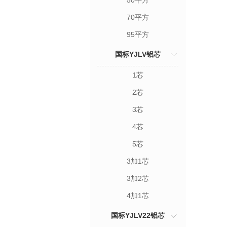
50平方
70平方
95平方
国标YJLV铝芯
1芯
2芯
3芯
4芯
5芯
3加1芯
3加2芯
4加1芯
国标YJLV22铝芯