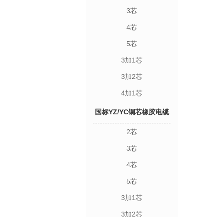
3芯
4芯
5芯
3加1芯
3加2芯
4加1芯
国标YZ/YC铜芯橡胶电缆
2芯
3芯
4芯
5芯
3加1芯
3加2芯