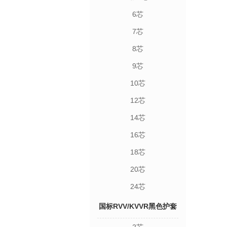
6芯
7芯
8芯
9芯
10芯
12芯
14芯
16芯
18芯
20芯
24芯
国标RVV/KVVR黑色护套