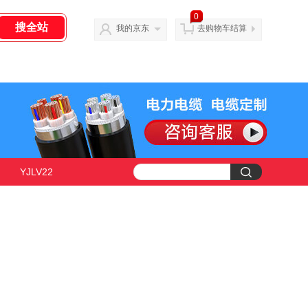
0
我的京东
去购物车结算
YJLV22