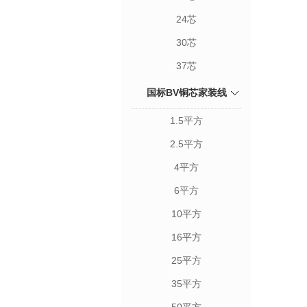
24芯
30芯
37芯
国标BV铜芯家装线
1.5平方
2.5平方
4平方
6平方
10平方
16平方
25平方
35平方