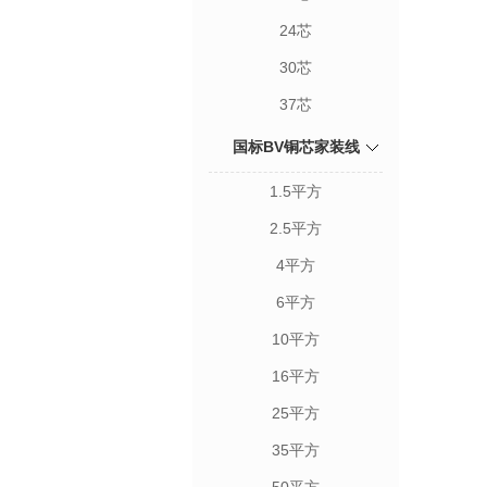
24芯
30芯
37芯
国标BV铜芯家装线
1.5平方
2.5平方
4平方
6平方
10平方
16平方
25平方
35平方