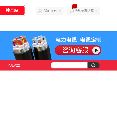
0
我的京东
去购物车结算
YJLV22