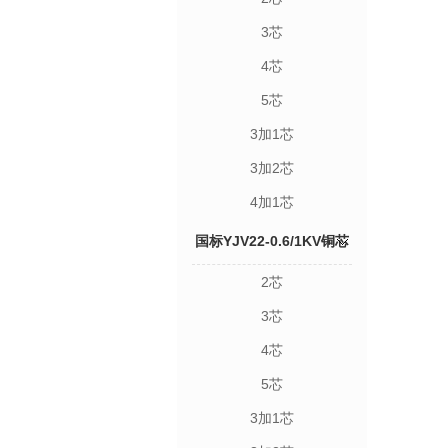
3芯
4芯
5芯
3加1芯
3加2芯
4加1芯
国标YJV22-0.6/1KV铜芯
2芯
3芯
4芯
5芯
3加1芯