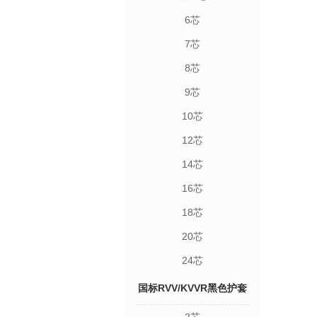
6芯
7芯
8芯
9芯
10芯
12芯
14芯
16芯
18芯
20芯
24芯
国标RVV/KVVR黑色护套