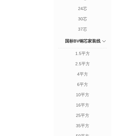
24芯
30芯
37芯
国标BV铜芯家装线
1.5平方
2.5平方
4平方
6平方
10平方
16平方
25平方
35平方