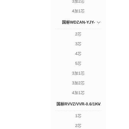
3加2芯
4加1芯
国标WDZAN-YJY-
2芯
0.6/1KV铜芯
3芯
4芯
5芯
3加1芯
3加2芯
4加1芯
国标RVVZ/VVR-0.6/1KV
1芯
铜芯
2芯