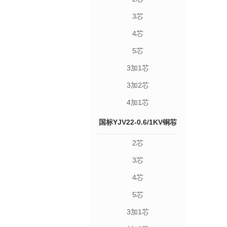
3芯
4芯
5芯
3加1芯
3加2芯
4加1芯
国标YJV22-0.6/1KV铜芯
2芯
3芯
4芯
5芯
3加1芯