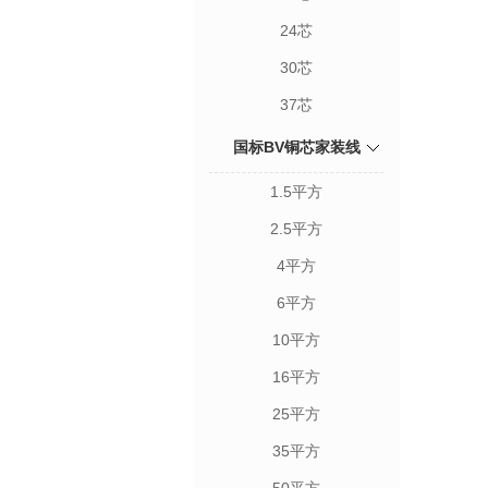
24芯
30芯
37芯
国标BV铜芯家装线
1.5平方
2.5平方
4平方
6平方
10平方
16平方
25平方
35平方