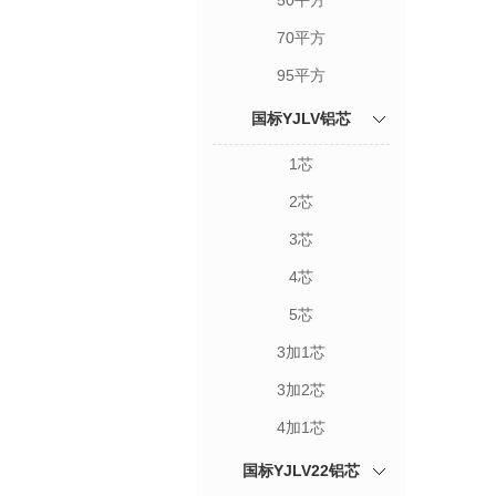
50平方
70平方
95平方
国标YJLV铝芯
1芯
2芯
3芯
4芯
5芯
3加1芯
3加2芯
4加1芯
国标YJLV22铝芯