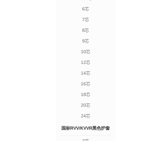
6芯
7芯
8芯
9芯
10芯
12芯
14芯
16芯
18芯
20芯
24芯
国标RVV/KVVR黑色护套