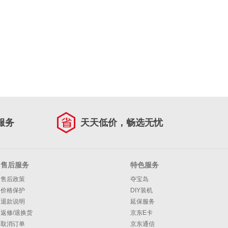
服务
天天低价，畅选无忧
售后服务
特色服务
售后政策
夺宝岛
价格保护
DIY装机
退款说明
延保服务
返修/退换货
京东E卡
取消订单
京东通信