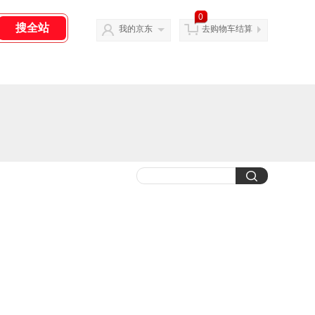
0
我的京东
去购物车结算