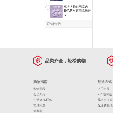
户外夏天 【升级
款】黑金 44-45 (适
惠夫人拖鞋男室内
6
合43-44码穿)
EVA防滑家用凉拖鞋
男居家浴室拖鞋洗澡
￥
夏季情侣一字拖
EVA 紫色 40-41
店铺公告
（适合39-40码）
品类齐全，轻松购物
购物指南
配送方式
购物流程
上门自提
会员介绍
211限时达
生活旅行/团购
配送服务查
常见问题
配送费收取
大家电