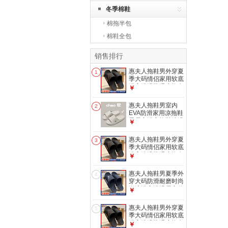
冬季棉鞋
棉拖半包
棉鞋全包
销售排行
惠夫人拖鞋男外穿夏
1
季大码情侣家用软底
浴室洗澡防滑凉拖女
￥
户外夏天 【升级
款】黑金 42-43 (适
惠夫人拖鞋男室内
2
合41-42码穿)
EVA防滑家用凉拖鞋
男居家浴室拖鞋洗澡
￥
夏季情侣一字拖
EVA 浅灰 42-43
惠夫人拖鞋男外穿夏
3
（适合41-42码）
季大码情侣家用软底
浴室洗澡防滑凉拖女
￥
户外夏天 【升级
款】黑金 40-41 (适
惠夫人拖鞋男夏季外
4
合39-40码穿)
穿大码防滑耐磨时尚
潮流浴室洗澡居家休
￥
闲透气拖鞋 【升级
款】藏青 42-43 (适
惠夫人拖鞋男外穿夏
5
合平常穿41/42码)
季大码情侣家用软底
浴室洗澡防滑凉拖女
￥