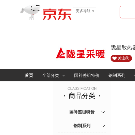
更多导航
服装城
食品
金融
陇星散热
关注我
首页
全部分类
国补整组特价
钢制系列
CLASSIFICATION
商品分类
国补整组特价
钢制系列