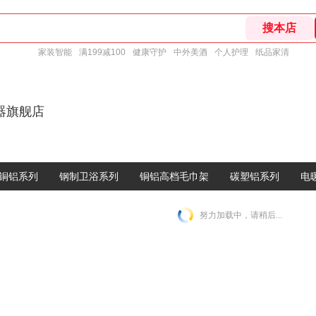
家装智能
满199减100
健康守护
中外美酒
个人护理
纸品家清
器旗舰店
铜铝系列
钢制卫浴系列
铜铝高档毛巾架
碳塑铝系列
电
努力加载中，请稍后...