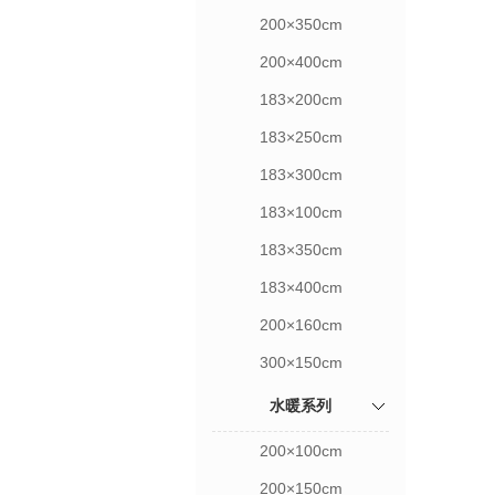
200×350cm
200×400cm
183×200cm
183×250cm
183×300cm
183×100cm
183×350cm
183×400cm
200×160cm
300×150cm
水暖系列
200×100cm
200×150cm