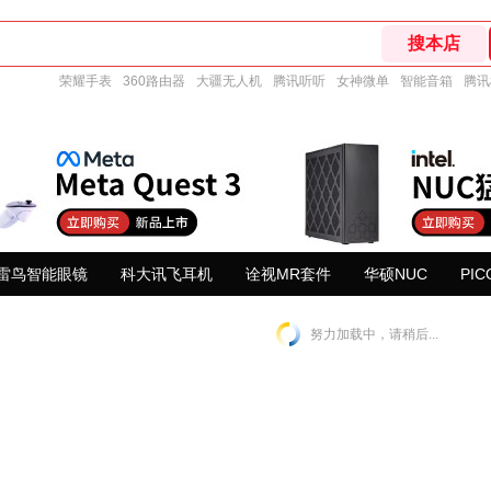
荣耀手表
360路由器
大疆无人机
腾讯听听
女神微单
智能音箱
腾讯
雷鸟智能眼镜
科大讯飞耳机
诠视MR套件
华硕NUC
PIC
努力加载中，请稍后...