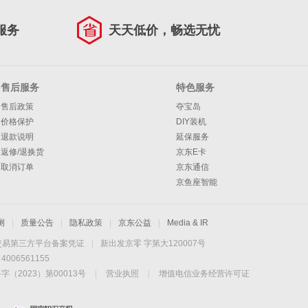
服务
天天低价，畅选无忧
售后服务
特色服务
售后政策
夺宝岛
价格保护
DIY装机
退款说明
延保服务
返修/退换货
京东E卡
取消订单
京东通信
京鱼座智能
测
|
质量公告
|
隐私政策
|
京东公益
|
Media & IR
交易第三方平台备案凭证
|
新出发京零 字第大120007号
06561155
2023）第00013号
|
营业执照
|
增值电信业务经营许可证