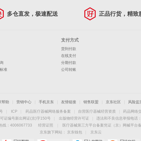
多仓直发，极速配送
正品行货，精致
支付方式
货到付款
在线支付
询
分期付款
标准
公司转账
家帮助
|
营销中心
|
手机京东
|
友情链接
|
销售联盟
|
京东社区
|
风险监
4号
|
ICP
|
药品医疗器械网络服务备案
|
自营医疗器械经营资质
|
药品网络
可证编号新出网证(京)字150号
|
出版物经营许可证
|
违法和不良信息举报电话：40
线：4006067733
经营证照
|
医疗器械第三方平台备案凭证（京）网械平台备字（
京东旗下网站：
京东钱包
|
京东云