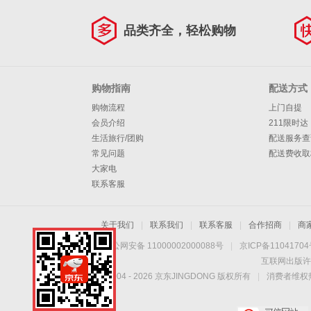
品类齐全，轻松购物
购物指南
配送方式
购物流程
上门自提
会员介绍
211限时达
生活旅行/团购
配送服务查
常见问题
配送费收取
大家电
联系客服
关于我们
|
联系我们
|
联系客服
|
合作招商
|
商
京公网安备 11000002000088号
|
京ICP备1104170
互联网出版许
Copyright © 2004 -
2026
京东JINGDONG 版权所有
|
消费者维权热
手机扫一扫，劲爆优