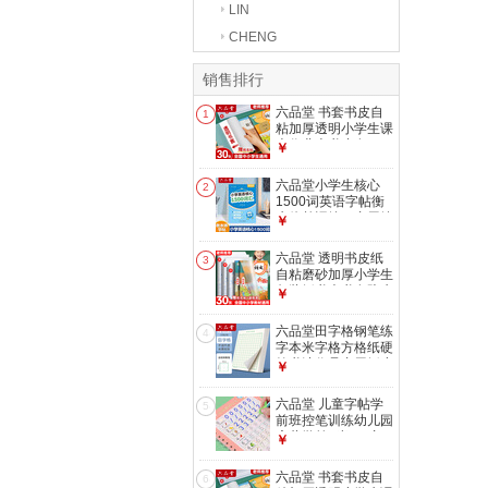
LIN
CHENG
销售排行
六品堂 书套书皮自
1
粘加厚透明小学生课
本作业本书皮套A4
￥
防水书套保护膜一年
级二三四五年级上册
六品堂小学生核心
2
书本 【开学推荐】
1500词英语字帖衡
大号10中号10小号
水体单词练习专用练
￥
字帖英文字母每日一
练小学三四五六年级
六品堂 透明书皮纸
3
描红写字 小学英语
自粘磨砂加厚小学生
核心1500词汇【40
包装纸书壳书套防水
￥
页/1本】
保护套学生包书纸包
书皮包书膜 开学季
六品堂田字格钢笔练
4
推荐【大10中10小
字本米字格方格纸硬
10】+40枚姓名贴
笔书法作品专用纸小
￥
学生练字神器书法纸
速成书写纸 绿色田
六品堂 儿童字帖学
5
字格【爱护视力】 1
前班控笔训练幼儿园
本
启蒙学前3岁456初
￥
学者凹槽练字帖写字
帖幼儿小学生数字练
六品堂 书套书皮自
6
习册描红 数字1-100