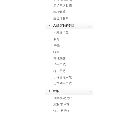
唐诗宋词临摹
欧楷临摹
瘦金体临摹
六品堂毛笔专区
礼品笔推荐
兼毫
羊毫
狼毫
其他毫支
楷书用笔
行书用笔
小楷抄经用笔
大字榜书用笔
宣纸
米字格/毛边纸
对联/瓦当宣
练习/元书纸