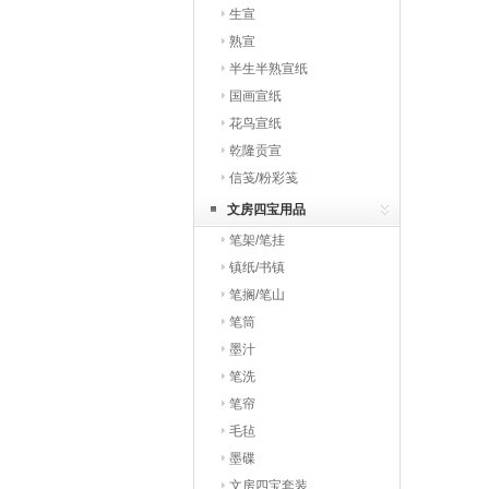
生宣
熟宣
半生半熟宣纸
国画宣纸
花鸟宣纸
乾隆贡宣
信笺/粉彩笺
文房四宝用品
笔架/笔挂
镇纸/书镇
笔搁/笔山
笔筒
墨汁
笔洗
笔帘
毛毡
墨碟
文房四宝套装