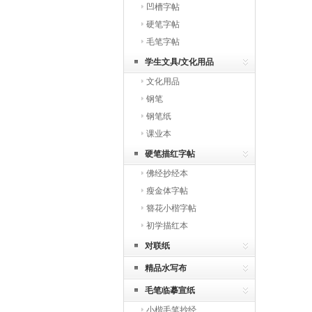
凹槽字帖
硬笔字帖
毛笔字帖
学生文具/文化用品
文化用品
钢笔
钢笔纸
课业本
硬笔描红字帖
佛经抄经本
瘦金体字帖
簪花小楷字帖
初学描红本
对联纸
精品水写布
毛笔临摹宣纸
小楷毛笔抄经