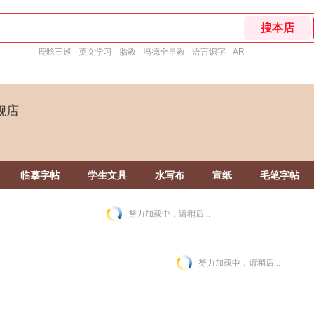
鹿晗三巡
英文学习
胎教
冯德全早教
语言识字
AR
舰店
临摹字帖
学生文具
水写布
宣纸
毛笔字帖
努力加载中，请稍后...
努力加载中，请稍后...