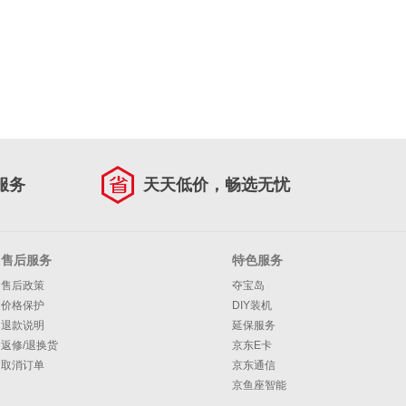
服务
天天低价，畅选无忧
售后服务
特色服务
售后政策
夺宝岛
价格保护
DIY装机
退款说明
延保服务
返修/退换货
京东E卡
取消订单
京东通信
京鱼座智能