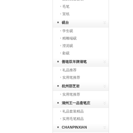
毛笔
宣纸
砚台
学生砚
精雕端砚
澄泥砚
歙砚
善琏双羊牌湖笔
礼品推荐
实用笔推荐
杭州邵芝岩
实用笔推荐
湖州王一品斋笔庄
礼品套装精品
实用毛笔精品
CHANPINXIAN