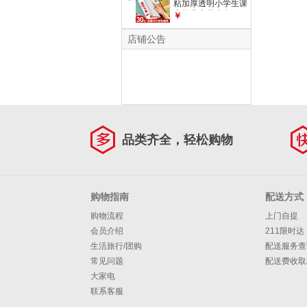
粘加厚透明小学生课
本作业本书皮套A4
￥
防水书套保护膜一年
级二三四五年级上册
店铺公告
书本 中号20张
【+66张姓名贴】
品类齐全，轻松购物
购物指南
配送方式
购物流程
上门自提
会员介绍
211限时达
生活旅行/团购
配送服务查
常见问题
配送费收取
大家电
联系客服