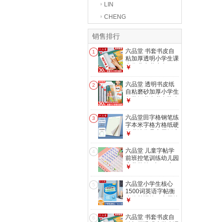
LIN
CHENG
销售排行
六品堂 书套书皮自
1
粘加厚透明小学生课
本作业本书皮套A4
￥
防水书套保护膜一年
级二三四五年级上册
六品堂 透明书皮纸
2
书本 【开学推荐】
自粘磨砂加厚小学生
大号10中号10小号
包装纸书壳书套防水
￥
保护套学生包书纸包
书皮包书膜 开学季
六品堂田字格钢笔练
3
推荐【大10中10小
字本米字格方格纸硬
10】+40枚姓名贴
笔书法作品专用纸小
￥
学生练字神器书法纸
速成书写纸 绿色田
六品堂 儿童字帖学
4
字格【爱护视力】 1
前班控笔训练幼儿园
本
启蒙学前3岁456初
￥
学者凹槽练字帖写字
帖幼儿小学生数字练
六品堂小学生核心
5
习册描红 数字1-100
1500词英语字帖衡
水体单词练习专用练
￥
字帖英文字母每日一
练小学三四五六年级
六品堂 书套书皮自
6
描红写字 小学英语