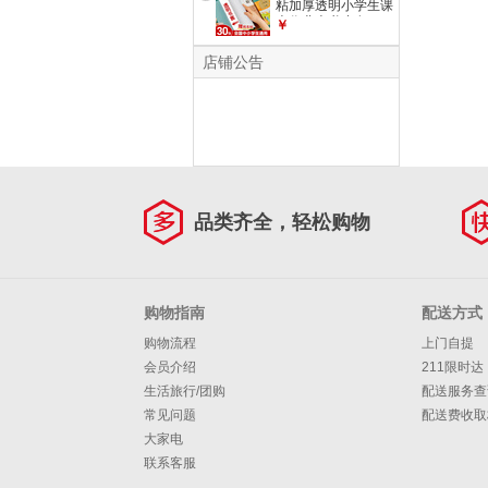
粘加厚透明小学生课
核心1500词汇【40
本作业本书皮套A4
￥
页/1本】
防水书套保护膜一年
级二三四五年级上册
店铺公告
书本 中号20张
【+66张姓名贴】
品类齐全，轻松购物
购物指南
配送方式
购物流程
上门自提
会员介绍
211限时达
生活旅行/团购
配送服务查
常见问题
配送费收取
大家电
联系客服