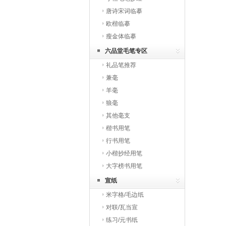
唐诗宋词临摹
欧楷临摹
瘦金体临摹
六品堂毛笔专区
礼品笔推荐
兼毫
羊毫
狼毫
其他毫支
楷书用笔
行书用笔
小楷抄经用笔
大字榜书用笔
宣纸
米字格/毛边纸
对联/瓦当宣
练习/元书纸