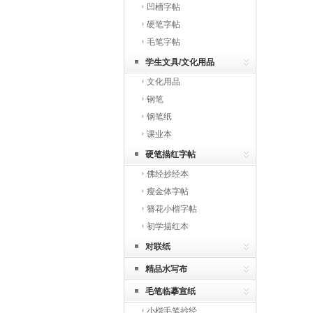
凹槽字帖
硬笔字帖
毛笔字帖
学生文具/文化用品
文化用品
钢笔
钢笔纸
课业本
硬笔描红字帖
佛经抄经本
瘦金体字帖
簪花小楷字帖
初学描红本
对联纸
精品水写布
毛笔临摹宣纸
小楷毛笔抄经