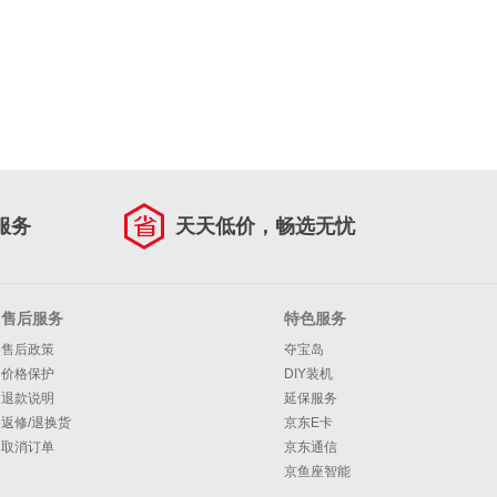
服务
天天低价，畅选无忧
售后服务
特色服务
售后政策
夺宝岛
价格保护
DIY装机
退款说明
延保服务
返修/退换货
京东E卡
取消订单
京东通信
京鱼座智能