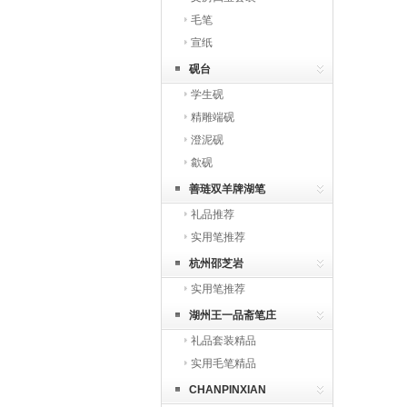
毛笔
宣纸
砚台
学生砚
精雕端砚
澄泥砚
歙砚
善琏双羊牌湖笔
礼品推荐
实用笔推荐
杭州邵芝岩
实用笔推荐
湖州王一品斋笔庄
礼品套装精品
实用毛笔精品
CHANPINXIAN