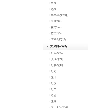
生宣
熟宣
半生半熟宣纸
国画宣纸
花鸟宣纸
乾隆贡宣
信笺/粉彩笺
文房四宝用品
笔架/笔挂
镇纸/书镇
笔搁/笔山
笔筒
墨汁
笔洗
笔帘
毛毡
墨碟
文房四宝套装