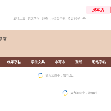
鹿晗三巡
英文学习
胎教
冯德全早教
语言识字
AR
舰店
临摹字帖
学生文具
水写布
宣纸
毛笔字帖
努力加载中，请稍后...
努力加载中，请稍后...