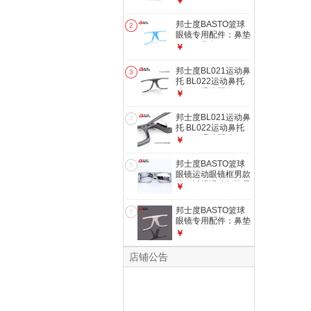
￥
邦士度BASTO篮球
2
眼镜专用配件：鼻垫
BL022蓝色
￥
邦士度BL021运动鼻
3
托 BL022运动鼻托
BL029眼镜配件
￥
BL030/031眼镜配件
鼻托（备注颜色和型
邦士度BL021运动鼻
4
号）
托 BL022运动鼻托
BL029眼镜配件
￥
BL030/031眼镜配件
BL029/BL030/BL031
邦士度BASTO篮球
5
光学小鼻托
眼镜运动眼镜框男款
护目近视眼镜架防雾
￥
透气抗冲击BL021
浅灰绿 配近视：
邦士度BASTO篮球
6
1.67超薄
眼镜专用配件：鼻垫
BL022白色
￥
店铺公告