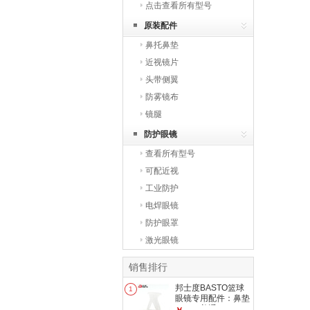
点击查看所有型号
原装配件
鼻托鼻垫
近视镜片
头带侧翼
防雾镜布
镜腿
防护眼镜
查看所有型号
可配近视
工业防护
电焊眼镜
防护眼罩
激光眼镜
销售排行
邦士度BASTO篮球
1
眼镜专用配件：鼻垫
BL006普通