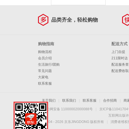
品类齐全，轻松购物
购物指南
配送方式
购物流程
上门自提
会员介绍
211限时达
生活旅行/团购
配送服务查
常见问题
配送费收取
大家电
联系客服
关于我们
|
联系我们
|
联系客服
|
合作招商
|
商
京公网安备 11000002000088号
|
京ICP备1104170
互联网出版许
Copyright © 2004 -
2026
京东JINGDONG 版权所有
|
消费者维权热
邦士度-篮球眼镜第一
品牌！