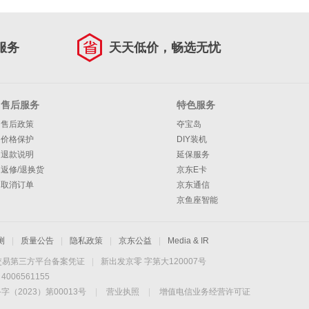
服务
天天低价，畅选无忧
售后服务
特色服务
售后政策
夺宝岛
价格保护
DIY装机
退款说明
延保服务
返修/退换货
京东E卡
取消订单
京东通信
京鱼座智能
测
|
质量公告
|
隐私政策
|
京东公益
|
Media & IR
交易第三方平台备案凭证
|
新出发京零 字第大120007号
06561155
2023）第00013号
|
营业执照
|
增值电信业务经营许可证