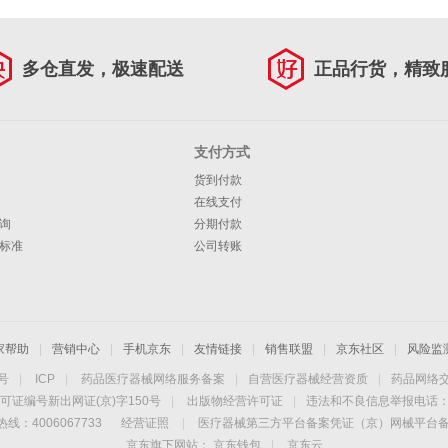
多仓直发，极速配送
正品行货，精致
支付方式
货到付款
在线支付
询
分期付款
标准
公司转账
家帮助
|
营销中心
|
手机京东
|
友情链接
|
销售联盟
|
京东社区
|
风险监
4号
|
ICP
|
药品医疗器械网络服务备案
|
自营医疗器械经营资质
|
药品网络
可证编号新出网证(京)字150号
|
出版物经营许可证
|
违法和不良信息举报电话：40
线：4006067733
经营证照
|
医疗器械第三方平台备案凭证（京）网械平台备字（
京东旗下网站：
京东钱包
|
京东云