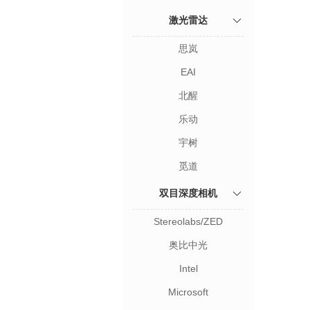
激光雷达
思岚
EAI
北醒
乐动
宇树
觅道
双目深度相机
Stereolabs/ZED
奥比中光
Intel
Microsoft