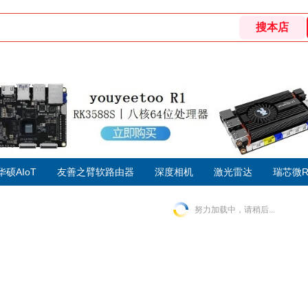
华硕AIoT
友善之臂软路由器
深度相机
激光雷达
瑞芯微R
努力加载中，请稍后...