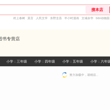
村上春树
莫言
人民文学
东野圭吾
半小时漫画
文城余华
bibi动物园
图书专营店
小学：三年级
小学：四年级
小学：五年级
小学：六年
努力加载中，请稍后...