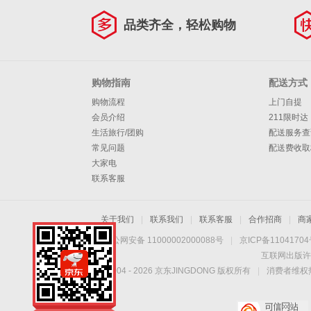
品类齐全，轻松购物
购物指南
配送方式
购物流程
上门自提
会员介绍
211限时达
生活旅行/团购
配送服务查
常见问题
配送费收取
大家电
联系客服
关于我们
|
联系我们
|
联系客服
|
合作招商
|
商
京公网安备 11000002000088号
|
京ICP备1104170
互联网出版许
Copyright © 2004 -
2026
京东JINGDONG 版权所有
|
消费者维权热
手机扫一扫，劲爆优
惠触手可得！