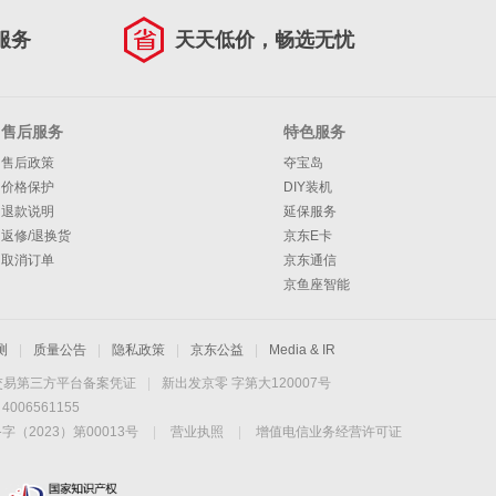
服务
天天低价，畅选无忧
售后服务
特色服务
售后政策
夺宝岛
价格保护
DIY装机
退款说明
延保服务
返修/退换货
京东E卡
取消订单
京东通信
京鱼座智能
测
|
质量公告
|
隐私政策
|
京东公益
|
Media & IR
交易第三方平台备案凭证
|
新出发京零 字第大120007号
06561155
2023）第00013号
|
营业执照
|
增值电信业务经营许可证