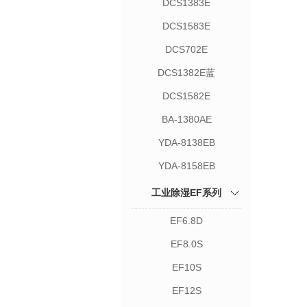
DCS1383E
DCS1583E
DCS702E
DCS1382E蓝
DCS1582E
BA-1380AE
YDA-8138EB
YDA-8158EB
工业除湿EF系列
EF6.8D
EF8.0S
EF10S
EF12S