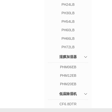
PH24LB
PH30LB
PH54LB
PH60LB
PH66LB
PH72LB
湿膜加湿器
PHM06EB
PHM12EB
PHM20EB
低温除湿机
CF6.8DTR