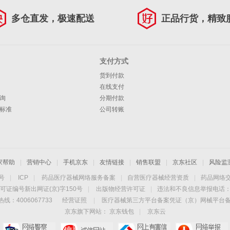
多仓直发，极速配送
正品行货，精致
支付方式
货到付款
在线支付
询
分期付款
标准
公司转账
家帮助
|
营销中心
|
手机京东
|
友情链接
|
销售联盟
|
京东社区
|
风险监
4号
|
ICP
|
药品医疗器械网络服务备案
|
自营医疗器械经营资质
|
药品网络
可证编号新出网证(京)字150号
|
出版物经营许可证
|
违法和不良信息举报电话：40
线：4006067733
经营证照
|
医疗器械第三方平台备案凭证（京）网械平台备字（
京东旗下网站：
京东钱包
|
京东云