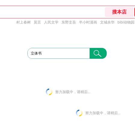
村上春树
莫言
人民文学
东野圭吾
半小时漫画
文城余华
bibi动物园
努力加载中，请稍后...
努力加载中，请稍后...