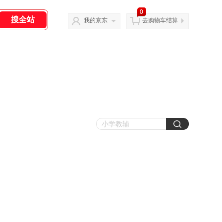
0
我的京东
去购物车结算