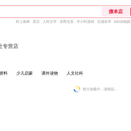
村上春树
莫言
人民文学
东野圭吾
半小时漫画
文城余华
bibi动物园
社专营店
资料
少儿启蒙
课外读物
人文社科
努力加载中，请稍后...