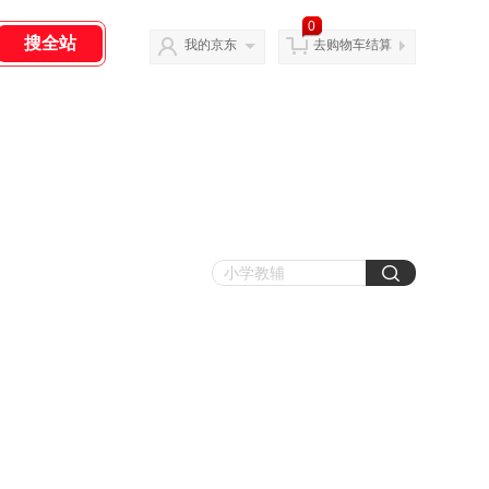
0
我的京东
去购物车结算