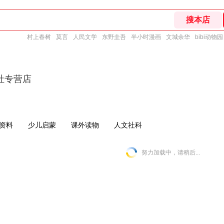
村上春树
莫言
人民文学
东野圭吾
半小时漫画
文城余华
bibi动物园
社专营店
资料
少儿启蒙
课外读物
人文社科
努力加载中，请稍后...