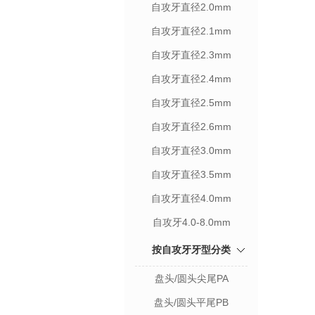
自攻牙直径2.0mm
自攻牙直径2.1mm
自攻牙直径2.3mm
自攻牙直径2.4mm
自攻牙直径2.5mm
自攻牙直径2.6mm
自攻牙直径3.0mm
自攻牙直径3.5mm
自攻牙直径4.0mm
自攻牙4.0-8.0mm
按自攻牙牙型分类
盘头/圆头尖尾PA
盘头/圆头平尾PB