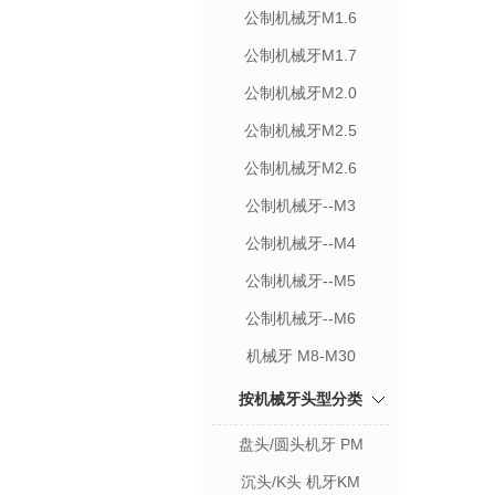
公制机械牙M1.6
公制机械牙M1.7
公制机械牙M2.0
公制机械牙M2.5
公制机械牙M2.6
公制机械牙--M3
公制机械牙--M4
公制机械牙--M5
公制机械牙--M6
机械牙 M8-M30
按机械牙头型分类
盘头/圆头机牙 PM
沉头/K头 机牙KM