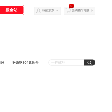
0
我的京东
去购物车结算
卡环
不锈钢304紧固件