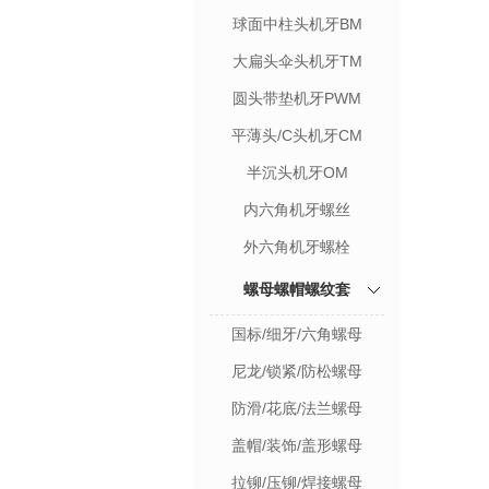
球面中柱头机牙BM
大扁头伞头机牙TM
圆头带垫机牙PWM
平薄头/C头机牙CM
半沉头机牙OM
内六角机牙螺丝
外六角机牙螺栓
螺母螺帽螺纹套
国标/细牙/六角螺母
尼龙/锁紧/防松螺母
防滑/花底/法兰螺母
盖帽/装饰/盖形螺母
拉铆/压铆/焊接螺母