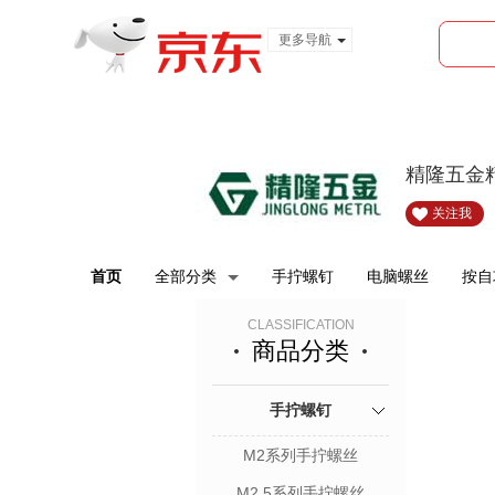
更多导航
服装城
食品
金融
精隆五金
关注我
首页
全部分类
手拧螺钉
电脑螺丝
按自
CLASSIFICATION
商品分类
手拧螺钉
M2系列手拧螺丝
M2.5系列手拧螺丝