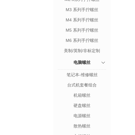
M3 系列手拧螺丝
M4 系列手拧螺丝
M5 系列手拧螺丝
M6 系列手拧螺丝
美制/英制/非标定制
电脑螺丝
笔记本-维修螺丝
台式机套餐组合
机箱螺丝
硬盘螺丝
电源螺丝
散热螺丝