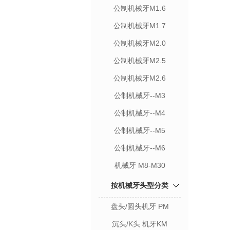
公制机械牙M1.6
公制机械牙M1.7
公制机械牙M2.0
公制机械牙M2.5
公制机械牙M2.6
公制机械牙--M3
公制机械牙--M4
公制机械牙--M5
公制机械牙--M6
机械牙 M8-M30
按机械牙头型分类
盘头/圆头机牙 PM
沉头/K头 机牙KM