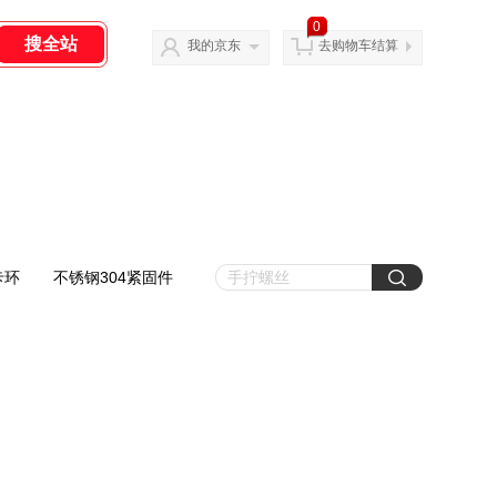
0
我的京东
去购物车结算
卡环
不锈钢304紧固件