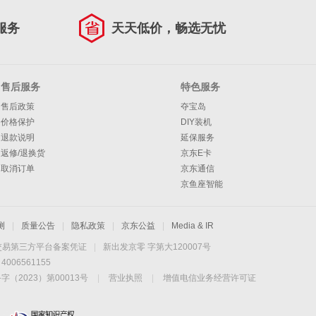
服务
天天低价，畅选无忧
售后服务
特色服务
售后政策
夺宝岛
价格保护
DIY装机
退款说明
延保服务
返修/退换货
京东E卡
取消订单
京东通信
京鱼座智能
测
|
质量公告
|
隐私政策
|
京东公益
|
Media & IR
交易第三方平台备案凭证
|
新出发京零 字第大120007号
06561155
2023）第00013号
|
营业执照
|
增值电信业务经营许可证