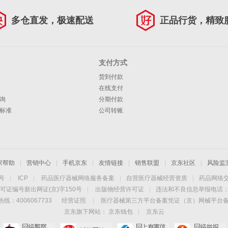
多仓直发，极速配送
正品行货，精致
支付方式
货到付款
在线支付
询
分期付款
标准
公司转账
家帮助
|
营销中心
|
手机京东
|
友情链接
|
销售联盟
|
京东社区
|
风险监
4号
|
ICP
|
药品医疗器械网络服务备案
|
自营医疗器械经营资质
|
药品网络
可证编号新出网证(京)字150号
|
出版物经营许可证
|
违法和不良信息举报电话：40
线：4006067733
经营证照
|
医疗器械第三方平台备案凭证（京）网械平台备字（
京东旗下网站：
京东钱包
|
京东云