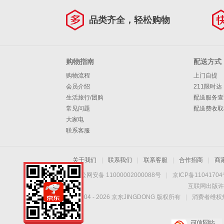
品类齐全，轻松购物
购物指南
配送方式
购物流程
上门自提
会员介绍
211限时达
生活旅行/团购
配送服务查
常见问题
配送费收取
大家电
联系客服
关于我们
|
联系我们
|
联系客服
|
合作招商
|
商
京公网安备 11000002000088号
|
京ICP备1104170
互联网出版许
Copyright © 2004 -
2026
京东JINGDONG 版权所有
|
消费者维权热
手机扫一扫，劲爆优