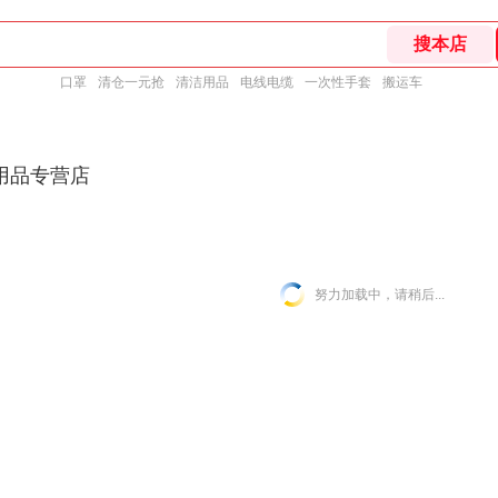
口罩
清仓一元抢
清洁用品
电线电缆
一次性手套
搬运车
用品专营店
努力加载中，请稍后...