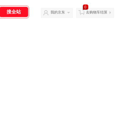
0
我的京东
去购物车结算