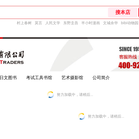
村上春树
莫言
人民文学
东野圭吾
半小时漫画
文城余华
bibi动物园
日文图书
考试工具书馆
艺术摄影馆
公司简介
努力加载中，请稍后...
努力加载中，请稍后...