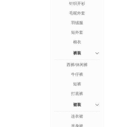
针织开衫
毛呢外套
羽绒服
短外套
棉衣
裤装
西裤/休闲裤
牛仔裤
短裤
打底裤
裙装
连衣裙
半身裙