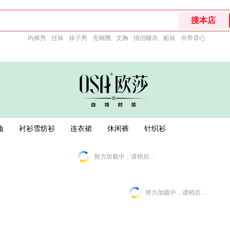
内裤男
丝袜
袜子男
无钢圈
文胸
情侣睡衣
船袜
吊带背心
恤
衬衫雪纺衫
连衣裙
休闲裤
针织衫
努力加载中，请稍后...
努力加载中，请稍后...