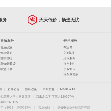
服务
天天低价，畅选无忧
售后服务
特色服务
售后政策
夺宝岛
价格保护
DIY装机
退款说明
延保服务
返修/退换货
京东E卡
取消订单
京东通信
京鱼座智能
测
|
质量公告
|
隐私政策
|
京东公益
|
Media & IR
交易第三方平台备案凭证
|
新出发京零 字第大120007号
06561155
2023）第00013号
|
营业执照
|
增值电信业务经营许可证