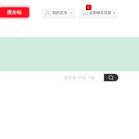
0
我的京东
去购物车结算