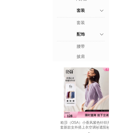
套装
套装
配饰
腰带
披肩
欧莎（OSA）小香风紫色针织开衫外
套新款女外搭上衣空调衫遮阳衫秋 浅
紫色 L