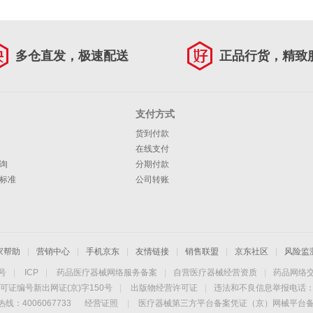
多仓直发，极速配送
正品行货，精致
支付方式
货到付款
在线支付
询
分期付款
标准
公司转账
家帮助
|
营销中心
|
手机京东
|
友情链接
|
销售联盟
|
京东社区
|
风险监
4号
|
ICP
|
药品医疗器械网络服务备案
|
自营医疗器械经营资质
|
药品网络
可证编号新出网证(京)字150号
|
出版物经营许可证
|
违法和不良信息举报电话：40
线：4006067733
经营证照
|
医疗器械第三方平台备案凭证（京）网械平台备字（