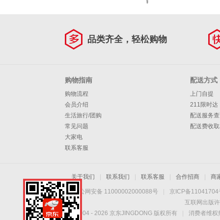
¥
品类齐全，轻松购物
购物指南
配送方式
购物流程
上门自提
会员介绍
211限时达
生活旅行/团购
配送服务查
常见问题
配送费收取
大家电
联系客服
关于我们
|
联系我们
|
联系客服
|
合作招商
|
商
京公网安备 11000002000088号
|
京ICP备1104170
互联网出版许
Copyright © 2004 -
2026
京东JINGDONG 版权所有
|
消费者维权热