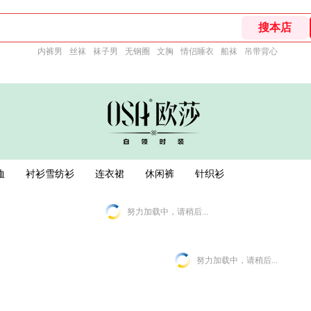
内裤男
丝袜
袜子男
无钢圈
文胸
情侣睡衣
船袜
吊带背心
恤
衬衫雪纺衫
连衣裙
休闲裤
针织衫
努力加载中，请稍后...
努力加载中，请稍后...