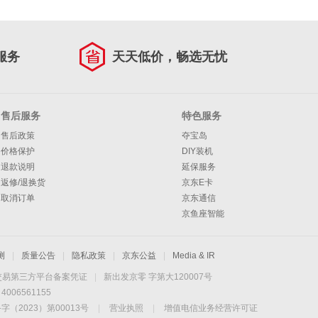
服务
天天低价，畅选无忧
售后服务
特色服务
售后政策
夺宝岛
价格保护
DIY装机
退款说明
延保服务
返修/退换货
京东E卡
取消订单
京东通信
京鱼座智能
测
|
质量公告
|
隐私政策
|
京东公益
|
Media & IR
交易第三方平台备案凭证
|
新出发京零 字第大120007号
06561155
2023）第00013号
|
营业执照
|
增值电信业务经营许可证