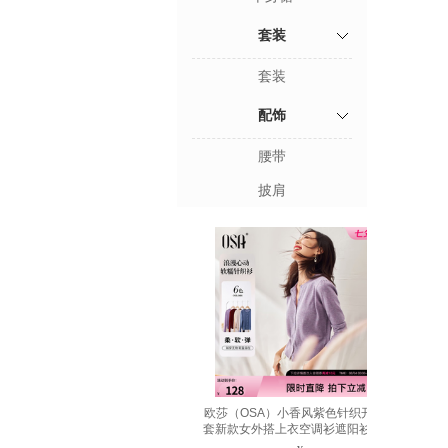
套装
套装
配饰
腰带
披肩
欧莎（OSA）小香风紫色针织开衫外
套新款女外搭上衣空调衫遮阳衫秋 浅
紫色 L