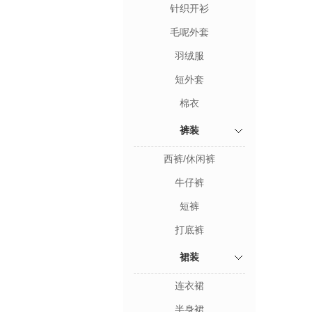
针织开衫
毛呢外套
羽绒服
短外套
棉衣
裤装
西裤/休闲裤
牛仔裤
短裤
打底裤
裙装
连衣裙
半身裙