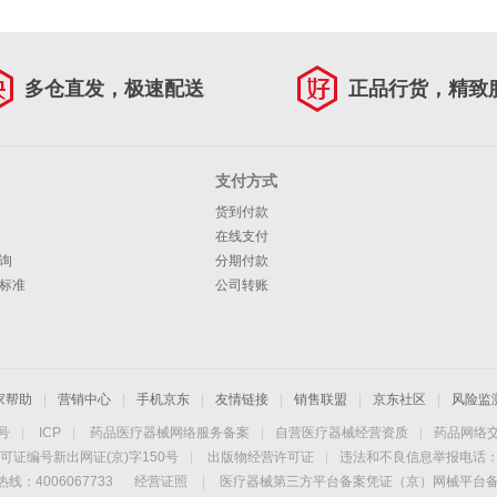
多仓直发，极速配送
正品行货，精致
支付方式
货到付款
在线支付
询
分期付款
标准
公司转账
家帮助
|
营销中心
|
手机京东
|
友情链接
|
销售联盟
|
京东社区
|
风险监
4号
|
ICP
|
药品医疗器械网络服务备案
|
自营医疗器械经营资质
|
药品网络
可证编号新出网证(京)字150号
|
出版物经营许可证
|
违法和不良信息举报电话：40
线：4006067733
经营证照
|
医疗器械第三方平台备案凭证（京）网械平台备字（