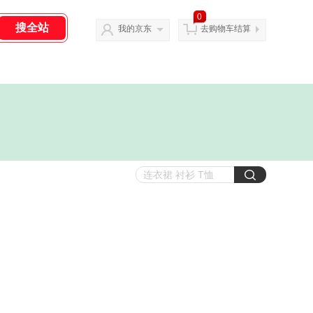
0
我的京东
去购物车结算