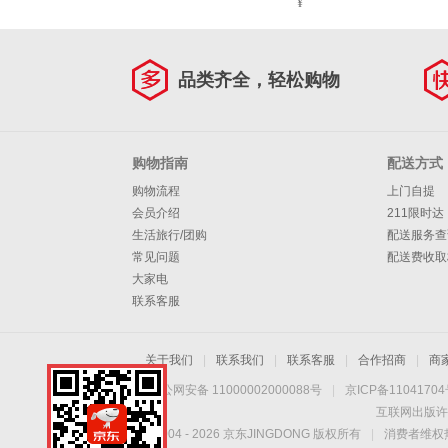
¥
品类齐全，轻松购物
购物指南
配送方式
购物流程
上门自提
会员介绍
211限时达
生活旅行/团购
配送服务查
常见问题
配送费收取
大家电
联系客服
关于我们
|
联系我们
|
联系客服
|
合作招商
|
商
京公网安备 11000002000088号
|
京ICP备1104170
互联网出版许
Copyright © 2004 -
2026
京东JINGDONG 版权所有
|
消费者维权热