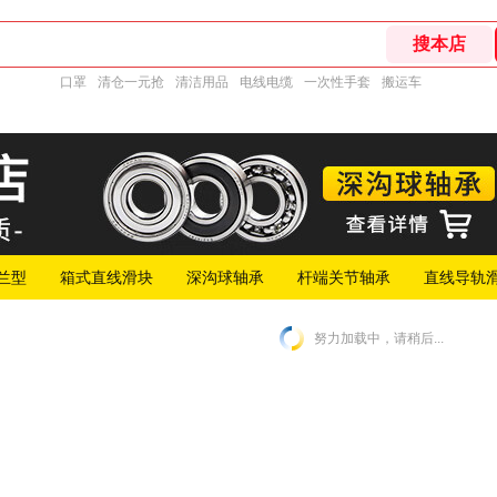
口罩
清仓一元抢
清洁用品
电线电缆
一次性手套
搬运车
兰型
箱式直线滑块
深沟球轴承
杆端关节轴承
直线导轨
努力加载中，请稍后...