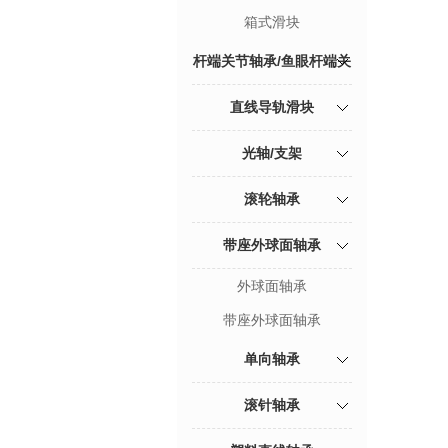
箱式滑块
杆端关节轴承/鱼眼杆端关
节轴承
直线导轨滑块
光轴/支架
滚轮轴承
带座外球面轴承
外球面轴承
带座外球面轴承
单向轴承
滚针轴承