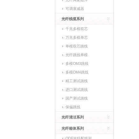
光纤陶瓷散件
可调衰减器
光纤线缆系列
千兆多模双芯
万兆多模单芯
单模双芯跳线
光纤跳线单模
多模OM3跳线
多模OM4跳线
精工测试跳线
进口测试跳线
国产测试跳线
保偏跳线
光纤清洁系列
光纤箱体系列
ODF光纤配线架