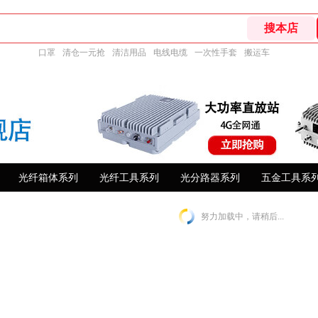
口罩
清仓一元抢
清洁用品
电线电缆
一次性手套
搬运车
光纤箱体系列
光纤工具系列
光分路器系列
五金工具系
努力加载中，请稍后...