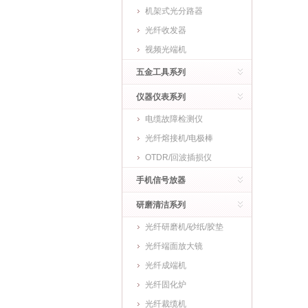
机架式光分路器
光纤收发器
视频光端机
五金工具系列
仪器仪表系列
电缆故障检测仪
光纤熔接机/电极棒
OTDR/回波插损仪
手机信号放器
研磨清洁系列
光纤研磨机/砂纸/胶垫
光纤端面放大镜
光纤成端机
光纤固化炉
光纤裁缆机