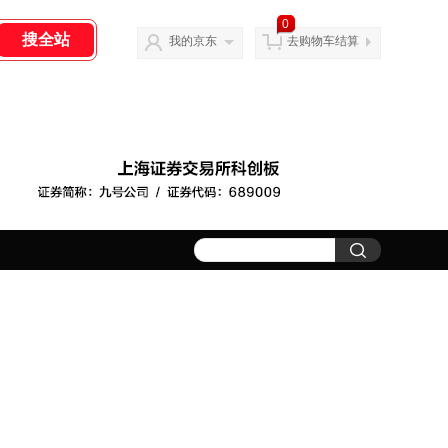
0
我的京东
去购物车结算