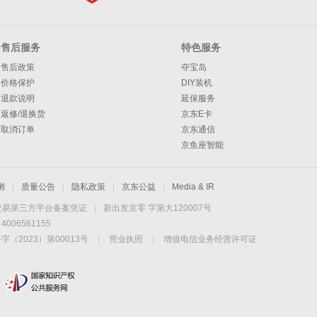
售后服务
特色服务
售后政策
夺宝岛
价格保护
DIY装机
退款说明
延保服务
返修/退换货
京东E卡
取消订单
京东通信
京鱼座智能
测
|
质量公告
|
隐私政策
|
京东公益
|
Media & IR
交易第三方平台备案凭证
|
新出发京零 字第大120007号
06561155
2023）第00013号
|
营业执照
|
增值电信业务经营许可证