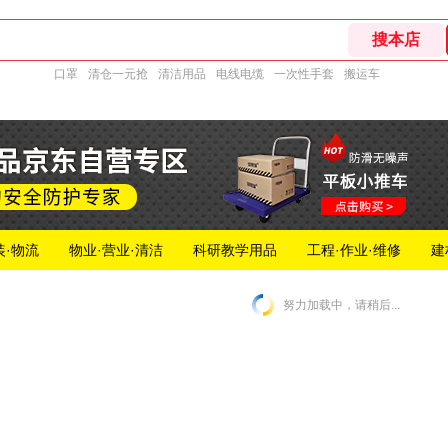
口罩
清仓一元抢
清洁用品
电线电缆
一次性手套
搬运车
装·物流
物业·营业·清洁
科研教学用品
工程·作业·维修
建
努力加载中，请稍后...