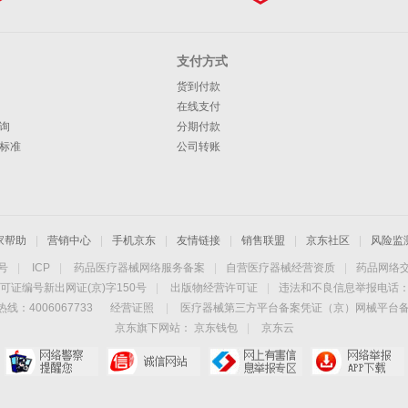
支付方式
货到付款
在线支付
询
分期付款
标准
公司转账
家帮助
|
营销中心
|
手机京东
|
友情链接
|
销售联盟
|
京东社区
|
风险监
4号
|
ICP
|
药品医疗器械网络服务备案
|
自营医疗器械经营资质
|
药品网络
可证编号新出网证(京)字150号
|
出版物经营许可证
|
违法和不良信息举报电话：40
线：4006067733
经营证照
|
医疗器械第三方平台备案凭证（京）网械平台备字（
京东旗下网站：
京东钱包
|
京东云