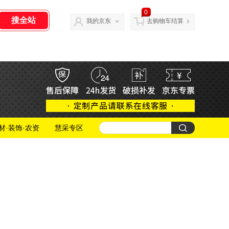
0
我的京东
去购物车结算
材·装饰·农资
慧采专区