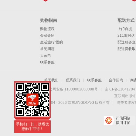
购物指南
配送方式
购物流程
上门自提
会员介绍
211限时达
生活旅行/团购
配送服务查
常见问题
配送费收取
大家电
联系客服
关于我们
|
联系我们
|
联系客服
|
合作招商
|
商
京公网安备 11000002000088号
|
京ICP备1104170
互联网出版许
Copyright © 2004 -
2026
京东JINGDONG 版权所有
|
消费者维权热
手机扫一扫，劲爆优
惠触手可得！
手机扫一扫，劲爆优
惠触手可得！