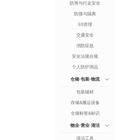
防滑与行走安全
防撞与隔离
5S管理
交通安全
消防应急
安全法规合规
个人防护用品
仓储·包装·物流
包装辅材
存储&搬运设备
仓储标签&标识
物业·营业·清洁
清洁工具