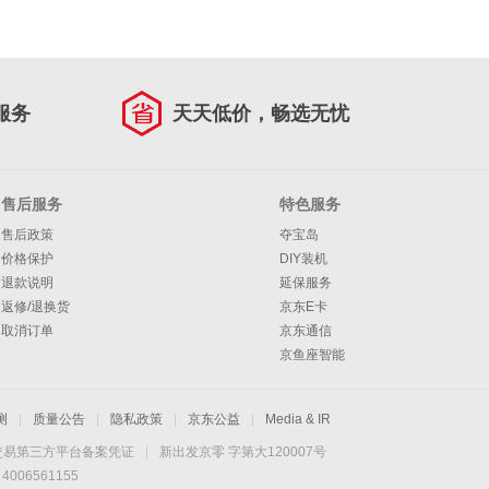
服务
天天低价，畅选无忧
售后服务
特色服务
售后政策
夺宝岛
价格保护
DIY装机
退款说明
延保服务
返修/退换货
京东E卡
取消订单
京东通信
京鱼座智能
测
|
质量公告
|
隐私政策
|
京东公益
|
Media & IR
交易第三方平台备案凭证
|
新出发京零 字第大120007号
06561155