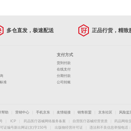
多仓直发，极速配送
正品行货，精致
支付方式
货到付款
在线支付
询
分期付款
标准
公司转账
家帮助
|
营销中心
|
手机京东
|
友情链接
|
销售联盟
|
京东社区
|
风险监
4号
|
ICP
|
药品医疗器械网络服务备案
|
自营医疗器械经营资质
|
药品网络
可证编号新出网证(京)字150号
|
出版物经营许可证
|
违法和不良信息举报电话：40