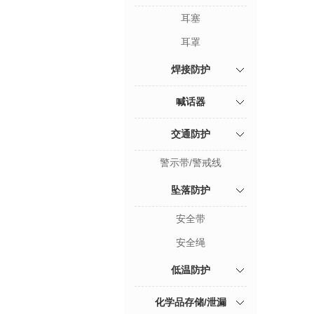
耳塞
耳罩
焊接防护
喊话器
交通防护
警示带/警戒线
坠落防护
安全带
安全绳
低温防护
化学品存储/泄漏