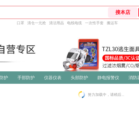
口罩
清仓一元抢
清洁用品
电线电缆
一次性手套
搬运车
防护
手部防护
仪器仪表
头部防护
静电报警仪
消防
努力加载中，请稍后...