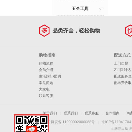
五金工具
品类齐全，轻松购物
购物指南
配送方式
购物流程
上门自提
会员介绍
211限时达
生活旅行/团购
配送服务查
常见问题
配送费收取
大家电
联系客服
关于我们
|
联系我们
|
联系客服
|
合作招商
|
商
京公网安备 11000002000088号
|
京ICP备1104170
互联网出版许