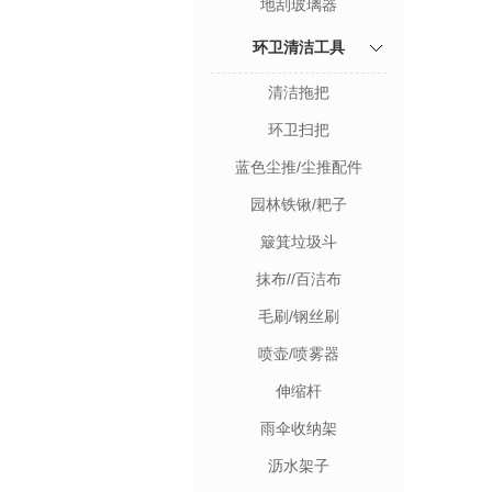
地刮玻璃器
环卫清洁工具
清洁拖把
环卫扫把
蓝色尘推/尘推配件
园林铁锹/耙子
簸箕垃圾斗
抹布//百洁布
毛刷/钢丝刷
喷壶/喷雾器
伸缩杆
雨伞收纳架
沥水架子