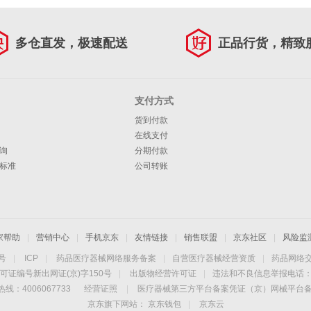
多仓直发，极速配送
正品行货，精致
支付方式
货到付款
在线支付
询
分期付款
标准
公司转账
家帮助
|
营销中心
|
手机京东
|
友情链接
|
销售联盟
|
京东社区
|
风险监
4号
|
ICP
|
药品医疗器械网络服务备案
|
自营医疗器械经营资质
|
药品网络
可证编号新出网证(京)字150号
|
出版物经营许可证
|
违法和不良信息举报电话：40
线：4006067733
经营证照
|
医疗器械第三方平台备案凭证（京）网械平台备字（
京东旗下网站：
京东钱包
|
京东云