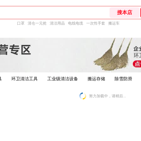
口罩
清仓一元抢
清洁用品
电线电缆
一次性手套
搬运车
具
环卫清洁工具
工业级清洁设备
搬运存储
除雪防滑
努力加载中，请稍后...