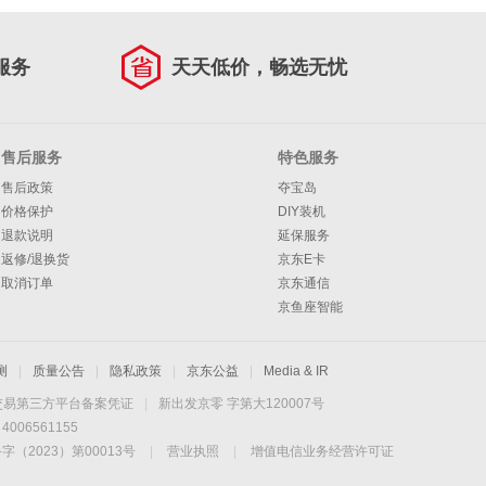
服务
天天低价，畅选无忧
售后服务
特色服务
售后政策
夺宝岛
价格保护
DIY装机
退款说明
延保服务
返修/退换货
京东E卡
取消订单
京东通信
京鱼座智能
测
|
质量公告
|
隐私政策
|
京东公益
|
Media & IR
交易第三方平台备案凭证
|
新出发京零 字第大120007号
06561155
2023）第00013号
|
营业执照
|
增值电信业务经营许可证