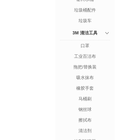
垃圾桶配件
垃圾车
3M 清洁工具
口罩
工业百洁布
拖把/替换装
吸水抹布
橡胶手套
马桶刷
钢丝球
擦拭布
清洁剂