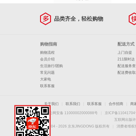
品类齐全，轻松购物
购物指南
配送方式
购物流程
上门自提
会员介绍
211限时达
生活旅行/团购
配送服务查
常见问题
配送费收取
大家电
联系客服
关于我们
|
联系我们
|
联系客服
|
合作招商
|
商
京公网安备 11000002000088号
|
京ICP备1104170
互联网出版许
Copyright © 2004 -
2026
京东JINGDONG 版权所有
|
消费者维权热