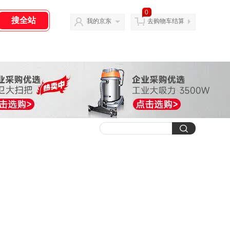
0
我的京东
去购物车结算