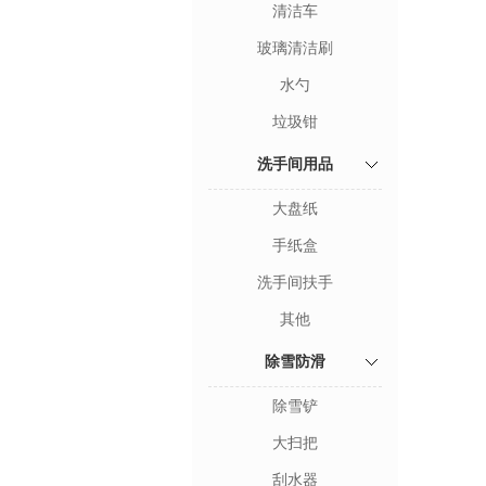
清洁车
玻璃清洁刷
水勺
垃圾钳
洗手间用品
大盘纸
手纸盒
洗手间扶手
其他
除雪防滑
除雪铲
大扫把
刮水器