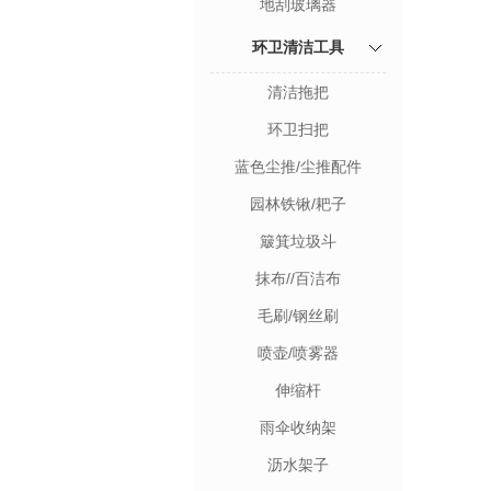
地刮玻璃器
环卫清洁工具
清洁拖把
环卫扫把
蓝色尘推/尘推配件
园林铁锹/耙子
簸箕垃圾斗
抹布//百洁布
毛刷/钢丝刷
喷壶/喷雾器
伸缩杆
雨伞收纳架
沥水架子