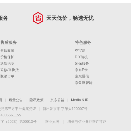
服务
天天低价，畅选无忧
售后服务
特色服务
售后政策
夺宝岛
价格保护
DIY装机
退款说明
延保服务
返修/退换货
京东E卡
取消订单
京东通信
京鱼座智能
测
|
质量公告
|
隐私政策
|
京东公益
|
Media & IR
交易第三方平台备案凭证
|
新出发京零 字第大120007号
06561155
2023）第00013号
|
营业执照
|
增值电信业务经营许可证