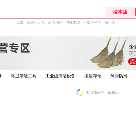
口罩
清仓一元抢
清洁用品
电线电缆
一次性手套
搬运车
具
环卫清洁工具
工业级清洁设备
搬运存储
除雪防滑
努力加载中，请稍后...