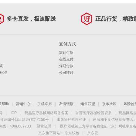
多仓直发，极速配送
正品行货，精致
支付方式
货到付款
在线支付
询
分期付款
标准
公司转账
家帮助
|
营销中心
|
手机京东
|
友情链接
|
销售联盟
|
京东社区
|
风险监
4号
|
ICP
|
药品医疗器械网络服务备案
|
自营医疗器械经营资质
|
药品网络
可证编号新出网证(京)字150号
|
出版物经营许可证
|
违法和不良信息举报电话：40
线：4006067733
经营证照
|
医疗器械第三方平台备案凭证（京）网械平台备字（
京东旗下网站：
京东钱包
|
京东云