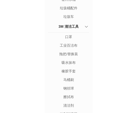
垃圾桶配件
垃圾车
3M 清洁工具
口罩
工业百洁布
拖把/替换装
吸水抹布
橡胶手套
马桶刷
钢丝球
擦拭布
清洁剂