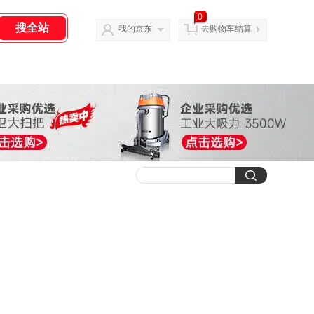
0
我的京东
去购物车结算