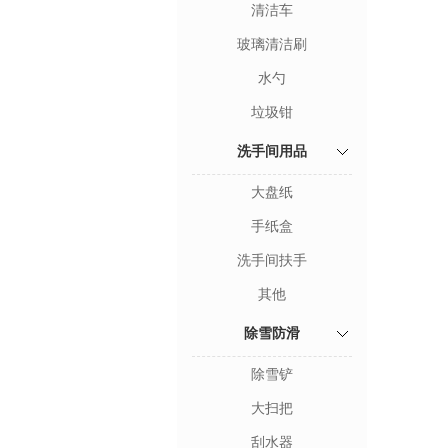
清洁车
玻璃清洁刷
水勺
垃圾钳
洗手间用品
大盘纸
手纸盒
洗手间扶手
其他
除雪防滑
除雪铲
大扫把
刮水器