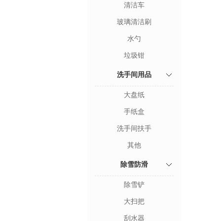
清洁车
玻璃清洁刷
水勺
垃圾钳
洗手间用品
大盘纸
手纸盒
洗手间扶手
其他
除雪防滑
除雪铲
大扫把
刮水器