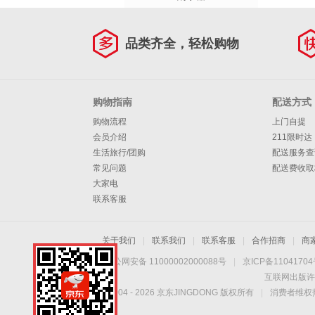
品类齐全，轻松购物
购物指南
配送方式
购物流程
上门自提
会员介绍
211限时达
生活旅行/团购
配送服务查
常见问题
配送费收取
大家电
联系客服
关于我们
|
联系我们
|
联系客服
|
合作招商
|
商
京公网安备 11000002000088号
|
京ICP备1104170
互联网出版许
Copyright © 2004 -
2026
京东JINGDONG 版权所有
|
消费者维权热