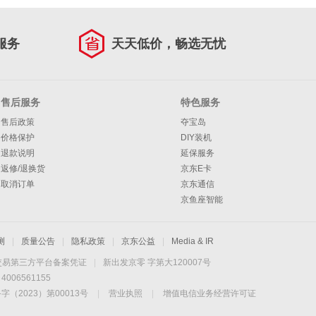
服务
天天低价，畅选无忧
售后服务
特色服务
售后政策
夺宝岛
价格保护
DIY装机
退款说明
延保服务
返修/退换货
京东E卡
取消订单
京东通信
京鱼座智能
测
|
质量公告
|
隐私政策
|
京东公益
|
Media & IR
交易第三方平台备案凭证
|
新出发京零 字第大120007号
06561155
2023）第00013号
|
营业执照
|
增值电信业务经营许可证