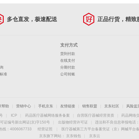
多仓直发，极速配送
正品行货，精致
支付方式
货到付款
在线支付
询
分期付款
标准
公司转账
家帮助
|
营销中心
|
手机京东
|
友情链接
|
销售联盟
|
京东社区
|
风险监
4号
|
ICP
|
药品医疗器械网络服务备案
|
自营医疗器械经营资质
|
药品网络
可证编号新出网证(京)字150号
|
出版物经营许可证
|
违法和不良信息举报电话：40
线：4006067733
经营证照
|
医疗器械第三方平台备案凭证（京）网械平台备字（
京东旗下网站：
京东钱包
|
京东云