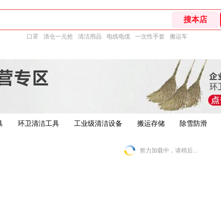
口罩
清仓一元抢
清洁用品
电线电缆
一次性手套
搬运车
具
环卫清洁工具
工业级清洁设备
搬运存储
除雪防滑
努力加载中，请稍后...