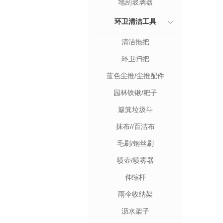
地刮玻璃器
环卫清洁工具
清洁拖把
环卫扫把
蓝色尘推/尘推配件
园林铁锹/耙子
簸箕垃圾斗
抹布//百洁布
毛刷/钢丝刷
喷壶/喷雾器
伸缩杆
雨伞收纳架
沥水架子