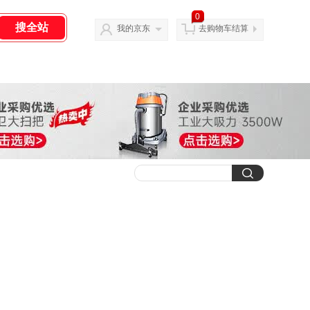
0
我的京东
去购物车结算