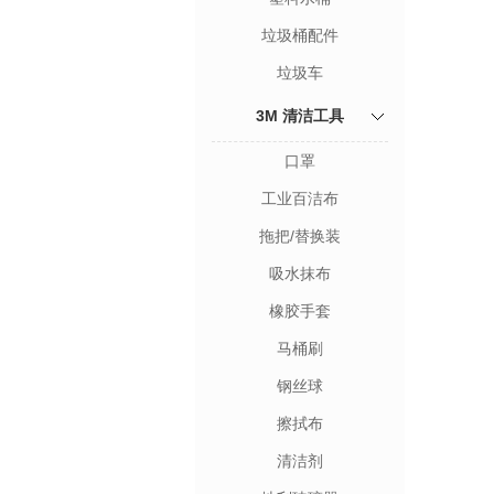
垃圾桶配件
垃圾车
3M 清洁工具
口罩
工业百洁布
拖把/替换装
吸水抹布
橡胶手套
马桶刷
钢丝球
擦拭布
清洁剂