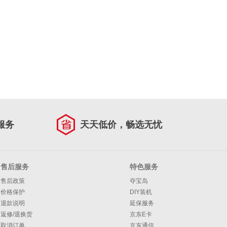
服务
天天低价，畅选无忧
售后服务
特色服务
售后政策
夺宝岛
价格保护
DIY装机
退款说明
延保服务
返修/退换货
京东E卡
取消订单
京东通信