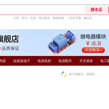
口罩
清仓一元抢
清洁用品
电线电缆
一次性手套
搬运车
鸣器
连接器端子
电源线材
电源配件
开关插座
电工
努力加载中，请稍后...