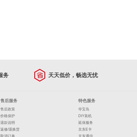
服务
天天低价，畅选无忧
售后服务
特色服务
售后政策
夺宝岛
价格保护
DIY装机
退款说明
延保服务
返修/退换货
京东E卡
取消订单
京东通信