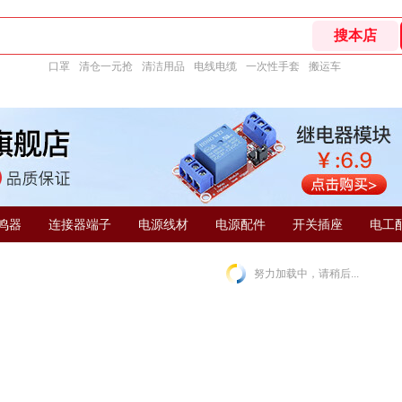
口罩
清仓一元抢
清洁用品
电线电缆
一次性手套
搬运车
鸣器
连接器端子
电源线材
电源配件
开关插座
电工
努力加载中，请稍后...