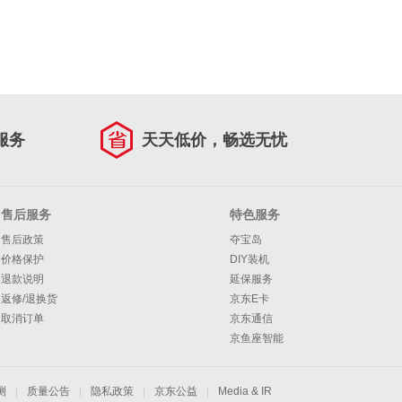
服务
天天低价，畅选无忧
售后服务
特色服务
售后政策
夺宝岛
价格保护
DIY装机
退款说明
延保服务
返修/退换货
京东E卡
取消订单
京东通信
京鱼座智能
测
|
质量公告
|
隐私政策
|
京东公益
|
Media & IR