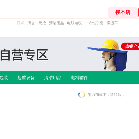
口罩
清仓一元抢
清洁用品
电线电缆
一次性手套
搬运车
包装
起重设备
清洁用品
电料辅件
努力加载中，请稍后...