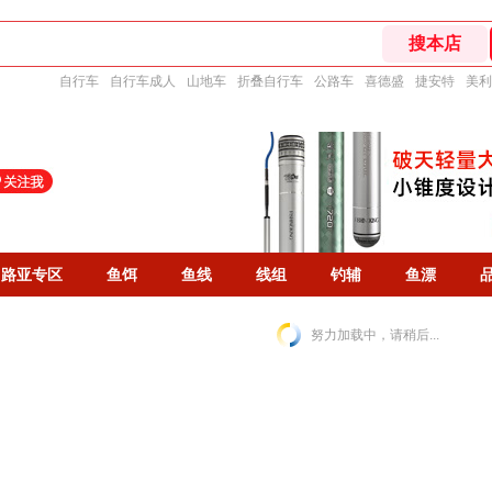
自行车
自行车成人
山地车
折叠自行车
公路车
喜德盛
捷安特
美利
路亚专区
鱼饵
鱼线
线组
钓辅
鱼漂
努力加载中，请稍后...