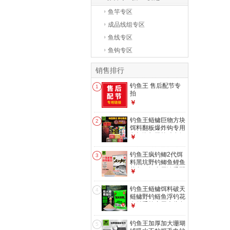
鱼竿专区
成品线组专区
鱼线专区
鱼钩专区
销售排行
钓鱼王 售后配节专
1
拍
￥
钓鱼王鲢鳙巨物方块
2
饵料翻板爆炸钩专用
鱼饵海杆抛竿酸臭鲤
￥
鱼窝料 鲢鳙酸臭饼
【16块*1包】
钓鱼王疯钓鲫2代饵
3
料黑坑野钓鲫鱼鲤鱼
草鱼一饵多用浓香配
￥
方鱼饵 疯钓鲫本味2
代300g
钓鱼王鲢鳙饵料破天
4
鲢鳙野钓鲢鱼浮钓花
白鲢手竿专用大头鱼
￥
钓鱼饵料鱼食 破天
鲢鳙450g*1包装
钓鱼王加厚加大珊瑚
5