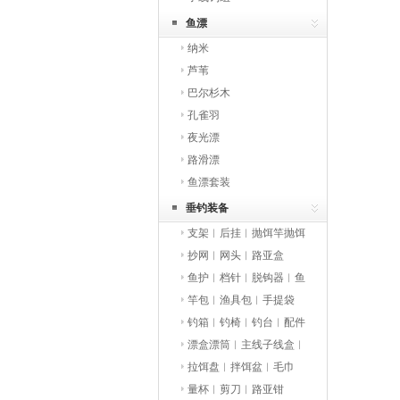
鱼漂
纳米
芦苇
巴尔杉木
孔雀羽
夜光漂
路滑漂
鱼漂套装
垂钓装备
支架︱后挂︱抛饵竿抛饵
勺
抄网︱网头︱路亚盒
鱼护︱档针︱脱钩器︱鱼
桶︱渔具袋
竿包︱渔具包︱手提袋
钓箱︱钓椅︱钓台︱配件
漂盒漂筒︱主线子线盒︱
收纳盒
拉饵盘︱拌饵盆︱毛巾
量杯︱剪刀︱路亚钳