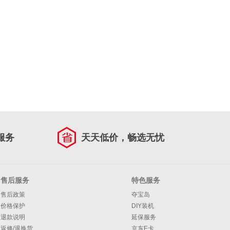
服务
天天低价，畅选无忧
售后服务
特色服务
售后政策
夺宝岛
价格保护
DIY装机
退款说明
延保服务
返修/退换货
京东E卡