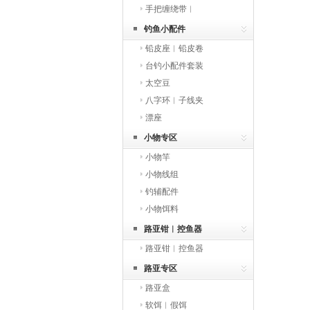
手把缠绕带︱
钓鱼小配件
铅皮座︱铅皮卷
台钓小配件套装
太空豆
八字环︱子线夹
漂座
小物专区
小物竿
小物线组
钓辅配件
小物饵料
路亚钳︱控鱼器
路亚钳︱控鱼器
路亚专区
路亚盒
软饵︱假饵