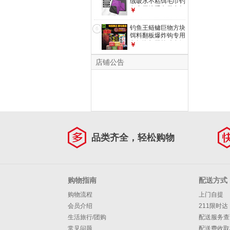
绒吸水不粘饵毛巾钓
鱼专用擦手巾带卡扣
￥
便携擦竿布
30*40cm 双面加厚
钓鱼王鲢鳙巨物方块
6
带锁扣【毛巾1条
饵料翻板爆炸钩专用
装】
鱼饵海杆抛竿酸臭鲤
￥
鱼窝料 鲢鳙酸臭饼
【16块*2包】
店铺公告
品类齐全，轻松购物
购物指南
配送方式
购物流程
上门自提
会员介绍
211限时达
生活旅行/团购
配送服务查
常见问题
配送费收取