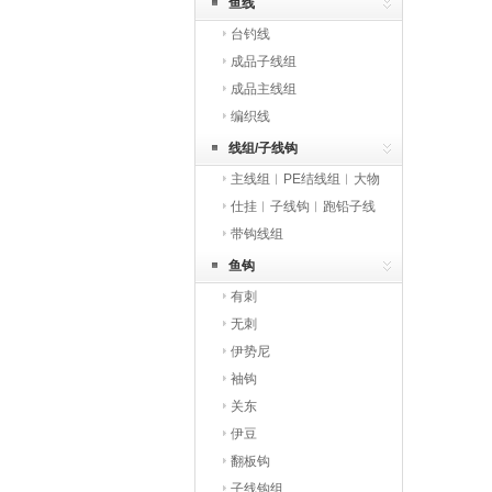
鱼线
台钓线
成品子线组
成品主线组
编织线
线组/子线钩
主线组︱PE结线组︱大物
线组
仕挂︱子线钩︱跑铅子线
钩
带钩线组
鱼钩
有刺
无刺
伊势尼
袖钩
关东
伊豆
翻板钩
子线钩组