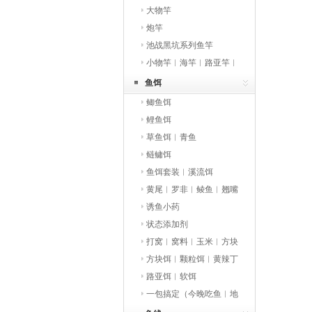
大物竿
炮竿
池战黑坑系列鱼竿
小物竿︱海竿︱路亚竿︱
矶竿
鱼饵
鲫鱼饵
鲤鱼饵
草鱼饵︱青鱼
鲢鳙饵
鱼饵套装︱溪流饵
黄尾︱罗非︱鲮鱼︱翘嘴
︱鳑鲏︱马口
诱鱼小药
状态添加剂
打窝︱窝料︱玉米︱方块
饵
方块饵︱颗粒饵︱黄辣丁
路亚饵︱软饵
一包搞定（今晚吃鱼︱地
狱猫）