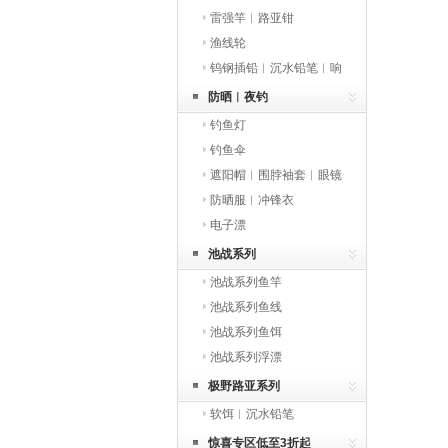
雷强竿︱路亚钳
渔线轮
钨钢插铅︱沉水铅笔︱响
珠
防晒︱夜钓
钓鱼灯
钓鱼伞
遮阳帽︱围脖袖套︱眼镜
︱手套
防晒服︱冲锋衣
电子漂
池战系列
池战系列鱼竿
池战系列鱼线
池战系列鱼饵
池战系列浮漂
极野路亚系列
软饵︱沉水铅笔
惊喜专区低至3折起