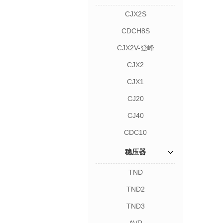
CJX2S
CDCH8S
CJX2V-登峰
CJX2
CJX1
CJ20
CJ40
CDC10
稳压器
TND
TND2
TND3