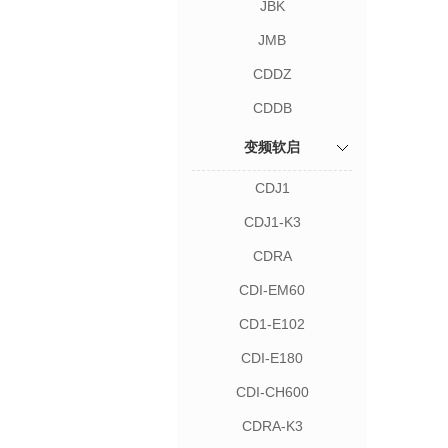
JBK
JMB
CDDZ
CDDB
变频软启
CDJ1
CDJ1-K3
CDRA
CDI-EM60
CD1-E102
CDI-E180
CDI-CH600
CDRA-K3