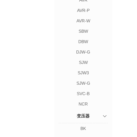
AVR
AVR-P
AVR-W
SBW
DBW
DJW-G
SJW
SJW3
SJW-G
SVC-B
NCR
变压器
BK