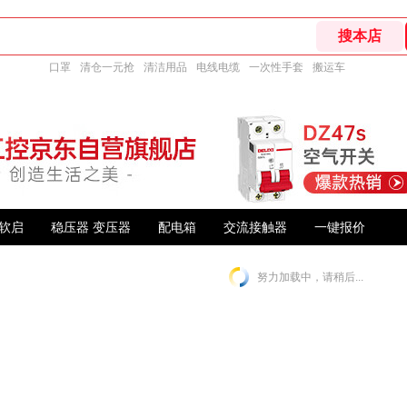
口罩
清仓一元抢
清洁用品
电线电缆
一次性手套
搬运车
软启
稳压器 变压器
配电箱
交流接触器
一键报价
努力加载中，请稍后...