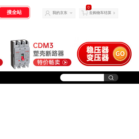
0
我的京东
去购物车结算