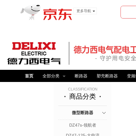
更多导航
服装城
食品
金融
首页
全部分类
断路器
塑壳断路器
变频
CLASSIFICATION
商品分类
微型断路器
DZ47s-领航者
DZ47-125-大电流