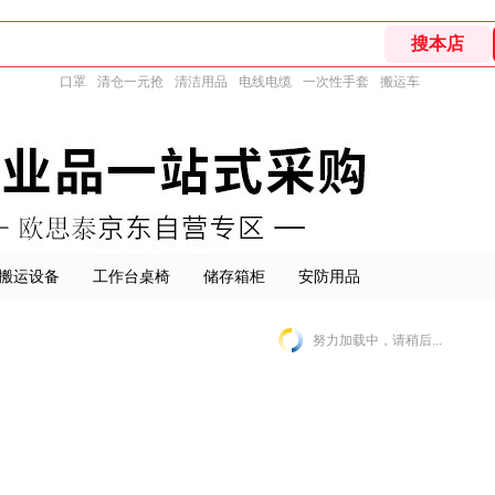
口罩
清仓一元抢
清洁用品
电线电缆
一次性手套
搬运车
搬运设备
工作台桌椅
储存箱柜
安防用品
努力加载中，请稍后...