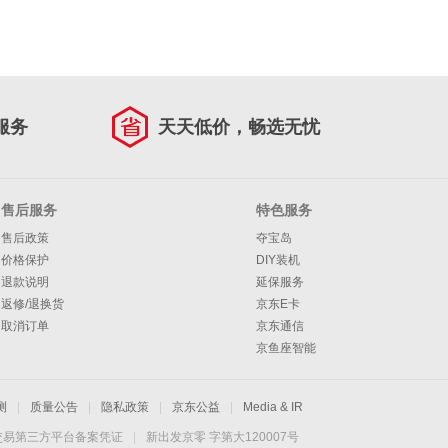
服务
天天低价，畅选无忧
售后服务
特色服务
售后政策
夺宝岛
价格保护
DIY装机
退款说明
延保服务
返修/退换货
京东E卡
取消订单
京东通信
京鱼座智能
测
|
质量公告
|
隐私政策
|
京东公益
|
Media & IR
交易第三方平台备案凭证
|
新出发京零 字第大120007号