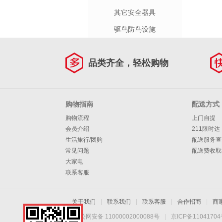
其它安全器具
驱鸟防鸟设施
品类齐全，轻松购物
购物指南
配送方式
购物流程
上门自提
会员介绍
211限时达
生活旅行/团购
配送服务查
常见问题
配送费收取
大家电
联系客服
关于我们
|
联系我们
|
联系客服
|
合作招商
|
商
京公网安备 11000002000088号
|
京ICP备1104170