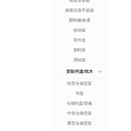
物资滚塑箱
精密仪器手提箱
塑料桶/铁通
收纳箱
零件盒
塑料筐
周转箱
货架/托盘/枕木
轻型仓储货架
书架
仓储托盘/垫板
中型仓储货架
重型仓储货架