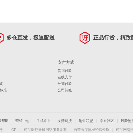
多仓直发，极速配送
正品行货，精致
支付方式
货到付款
在线支付
询
分期付款
标准
公司转账
家帮助
|
营销中心
|
手机京东
|
友情链接
|
销售联盟
|
京东社区
|
风险监
4号
|
ICP
|
药品医疗器械网络服务备案
|
自营医疗器械经营资质
|
药品网络