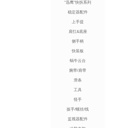
“迅鹰”快拆系列
稳定器配件
上手提
肩扛&底座
侧手柄
快装板
蜗牛云台
腕带/肩带
滑条
工具
怪手
扳手/螺丝/线
监视器配件