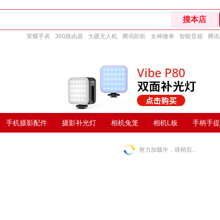
荣耀手表
360路由器
大疆无人机
腾讯听听
女神微单
智能音箱
腾讯
手机摄影配件
摄影补光灯
相机兔笼
相机L板
手柄手提
努力加载中，请稍后...